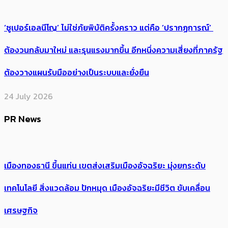
‘ซูเปอร์เอลนีโญ’ ไม่ใช่ภัยพิบัติครั้งคราว แต่คือ ‘ปรากฏการณ์’ ​
ต้อง​วนกลับมาใหม่ และรุนแรงมากขึ้น อีกหนึ่งความเสี่ยงที่ภาครัฐ
ต้องวางแผนรับมืออย่างเป็นระบบและยั่งยืน
24 July 2026
PR News
เมืองทองธานี ขึ้นแท่น เขตส่งเสริมเมืองอัจฉริยะ มุ่งยกระดับ
เทคโนโลยี สิ่งแวดล้อม ปักหมุด เมืองอัจฉริยะมีชีวิต ขับเคลื่อน
เศรษฐกิจ