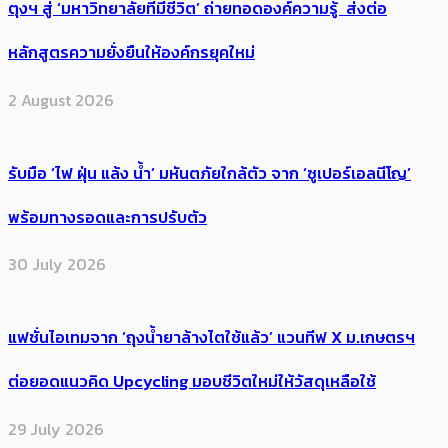
ตุงฯ สู่ ‘มหาวิทยาลัยที่มีชีวิต’ ถ่ายทอดองค์ความรู้ ส่งต่อ
หลักสูตรความยั่งยืนให้องค์กรยุคใหม่
2 August 2026
รับมือ ‘ไฟ ฝุ่น แล้ง น้ำ’ มหันตภัยใกล้ตัว จาก ‘ซูเปอร์เอลนีโญ’
พร้อมทางรอดและการปรับตัว
30 July 2026
แฟชั่นไอเทมจาก ‘ถุงน้ำยาล้างไตใช้แล้ว’ แวนทีฟ X ม.เกษตรฯ
ต่อยอดแนวคิด Upcycling มอบชีวิตใหม่ให้วัสดุเหลือใช้
29 July 2026