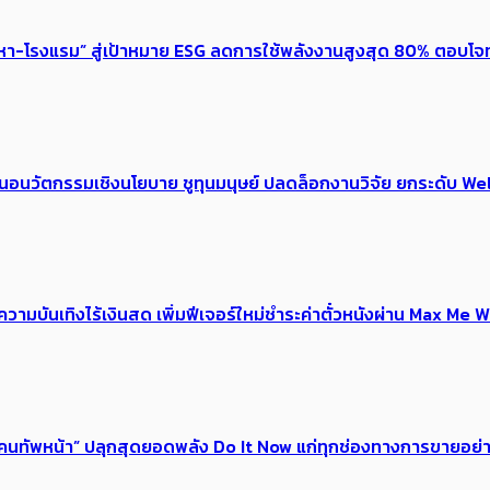
งหา-โรงแรม” สู่เป้าหมาย ESG ลดการใช้พลังงานสูงสุด 80% ตอบโจท
้อเสนอนวัตกรรมเชิงนโยบาย ชูทุนมนุษย์ ปลดล็อกงานวิจัย ยกระดับ
ณ์ความบันเทิงไร้เงินสด เพิ่มฟีเจอร์ใหม่ชำระค่าตั๋วหนังผ่าน Max 
 ของคนทัพหน้า” ปลุกสุดยอดพลัง Do It Now แก่ทุกช่องทางการขายอย