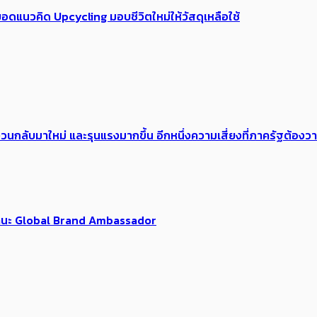
อดแนวคิด Upcycling มอบชีวิตใหม่ให้วัสดุเหลือใช้
้อง​วนกลับมาใหม่ และรุนแรงมากขึ้น อีกหนึ่งความเสี่ยงที่ภาครัฐต้อง
นฐานะ Global Brand Ambassador