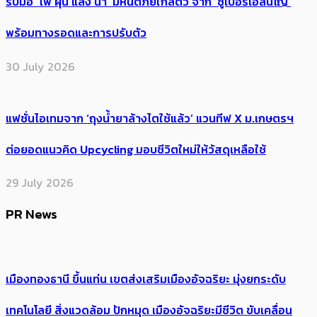
รับมือ ‘ไฟ ฝุ่น แล้ง น้ำ’ มหันตภัยใกล้ตัว จาก ‘ซูเปอร์เอลนีโญ’
พร้อมทางรอดและการปรับตัว
30 July 2026
แฟชั่นไอเทมจาก ‘ถุงน้ำยาล้างไตใช้แล้ว’ แวนทีฟ X ม.เกษตรฯ
ต่อยอดแนวคิด Upcycling มอบชีวิตใหม่ให้วัสดุเหลือใช้
29 July 2026
PR News
เมืองทองธานี ขึ้นแท่น เขตส่งเสริมเมืองอัจฉริยะ มุ่งยกระดับ
เทคโนโลยี สิ่งแวดล้อม ปักหมุด เมืองอัจฉริยะมีชีวิต ขับเคลื่อน