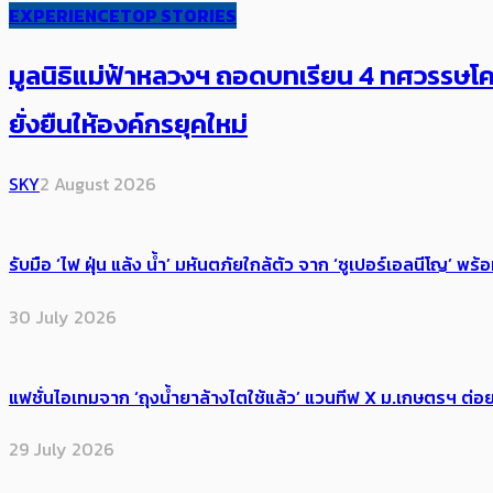
EXPERIENCE
TOP STORIES
มูลนิธิแม่ฟ้าหลวงฯ ถอดบทเรียน 4 ทศวรรษโคร
ยั่งยืนให้องค์กรยุคใหม่
SKY
2 August 2026
รับมือ ‘ไฟ ฝุ่น แล้ง น้ำ’ มหันตภัยใกล้ตัว จาก ‘ซูเปอร์เอลนีโญ’ 
30 July 2026
แฟชั่นไอเทมจาก ‘ถุงน้ำยาล้างไตใช้แล้ว’ แวนทีฟ X ม.เกษตรฯ ต่อย
29 July 2026