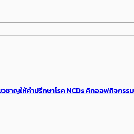
้เชี่ยวชาญให้คำปรึกษาโรค NCDs คิกออฟกิจก