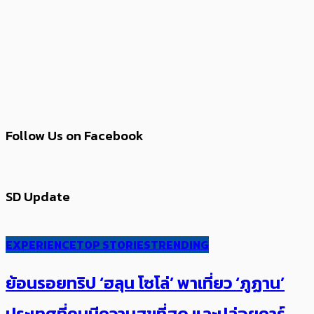
Follow Us on Facebook
SD Update
EXPERIENCE
TOP STORIES
TRENDING
ย้อนรอยทริป ‘ฮลุน โซโล่’ ​​พาเที่ยว ‘ภูฏาน’
ประเทศ​ที่คน​มีความสุข​ที่สุด​​ และปล่อยคาร์​