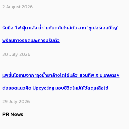
2 August 2026
รับมือ ‘ไฟ ฝุ่น แล้ง น้ำ’ มหันตภัยใกล้ตัว จาก ‘ซูเปอร์เอลนีโญ’
พร้อมทางรอดและการปรับตัว
30 July 2026
แฟชั่นไอเทมจาก ‘ถุงน้ำยาล้างไตใช้แล้ว’ แวนทีฟ X ม.เกษตรฯ
ต่อยอดแนวคิด Upcycling มอบชีวิตใหม่ให้วัสดุเหลือใช้
29 July 2026
PR News