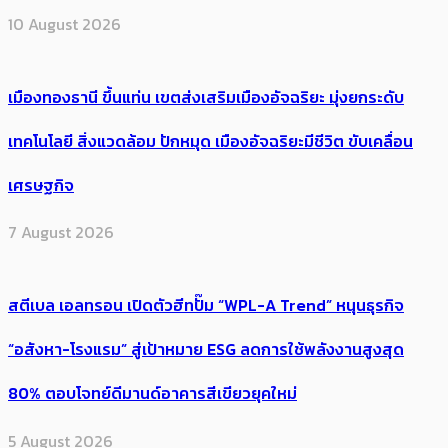
10 August 2026
เมืองทองธานี ขึ้นแท่น เขตส่งเสริมเมืองอัจฉริยะ มุ่งยกระดับ
เทคโนโลยี สิ่งแวดล้อม ปักหมุด เมืองอัจฉริยะมีชีวิต ขับเคลื่อน
เศรษฐกิจ
7 August 2026
สตีเบล เอลทรอน เปิดตัวฮีทปั๊ม “WPL-A Trend” หนุนธุรกิจ
“อสังหา-โรงแรม” สู่เป้าหมาย ESG ลดการใช้พลังงานสูงสุด
80% ตอบโจทย์ดีมานด์อาคารสีเขียวยุคใหม่
5 August 2026