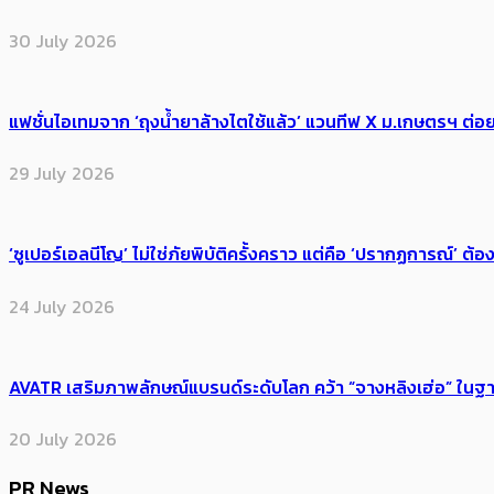
30 July 2026
แฟชั่นไอเทมจาก ‘ถุงน้ำยาล้างไตใช้แล้ว’ แวนทีฟ X ม.เกษตรฯ ต่อย
29 July 2026
‘ซูเปอร์เอลนีโญ’ ไม่ใช่ภัยพิบัติครั้งคราว แต่คือ ‘ปรากฏการณ์’ ​ต
24 July 2026
AVATR เสริมภาพลักษณ์แบรนด์ระดับโลก คว้า “จางหลิงเฮ่อ” ใ
20 July 2026
PR News