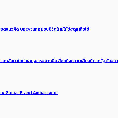
อดแนวคิด Upcycling มอบชีวิตใหม่ให้วัสดุเหลือใช้
้อง​วนกลับมาใหม่ และรุนแรงมากขึ้น อีกหนึ่งความเสี่ยงที่ภาครัฐต้อง
นฐานะ Global Brand Ambassador