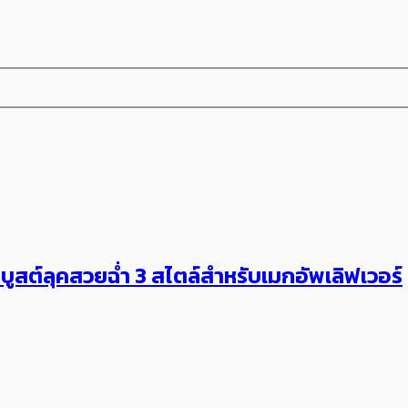
 บูสต์ลุคสวยฉ่ำ 3 สไตล์สำหรับเมกอัพเลิฟเวอร์