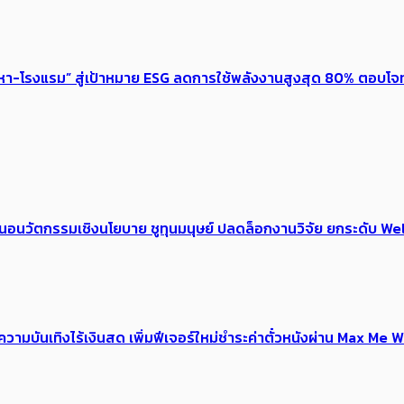
งหา-โรงแรม” สู่เป้าหมาย ESG ลดการใช้พลังงานสูงสุด 80% ตอบโจท
้อเสนอนวัตกรรมเชิงนโยบาย ชูทุนมนุษย์ ปลดล็อกงานวิจัย ยกระดับ
ณ์ความบันเทิงไร้เงินสด เพิ่มฟีเจอร์ใหม่ชำระค่าตั๋วหนังผ่าน Max 