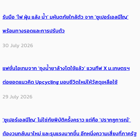
รับมือ ‘ไฟ ฝุ่น แล้ง น้ำ’ มหันตภัยใกล้ตัว จาก ‘ซูเปอร์เอลนีโญ’
พร้อมทางรอดและการปรับตัว
30 July 2026
แฟชั่นไอเทมจาก ‘ถุงน้ำยาล้างไตใช้แล้ว’ แวนทีฟ X ม.เกษตรฯ
ต่อยอดแนวคิด Upcycling มอบชีวิตใหม่ให้วัสดุเหลือใช้
29 July 2026
‘ซูเปอร์เอลนีโญ’ ไม่ใช่ภัยพิบัติครั้งคราว แต่คือ ‘ปรากฏการณ์’ ​
ต้อง​วนกลับมาใหม่ และรุนแรงมากขึ้น อีกหนึ่งความเสี่ยงที่ภาครัฐ