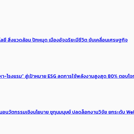
ลยี สิ่งแวดล้อม ปักหมุด เมืองอัจฉริยะมีชีวิต ขับเคลื่อนเศรษฐกิจ
งหา-โรงแรม” สู่เป้าหมาย ESG ลดการใช้พลังงานสูงสุด 80% ตอบโจท
้อเสนอนวัตกรรมเชิงนโยบาย ชูทุนมนุษย์ ปลดล็อกงานวิจัย ยกระดับ