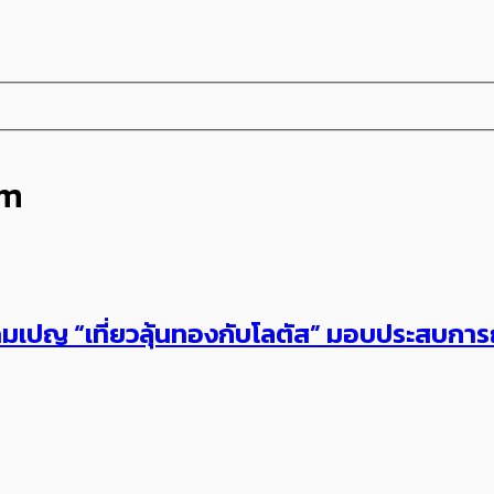
sm
มเปญ “เที่ยวลุ้นทองกับโลตัส” มอบประสบการณ์ค