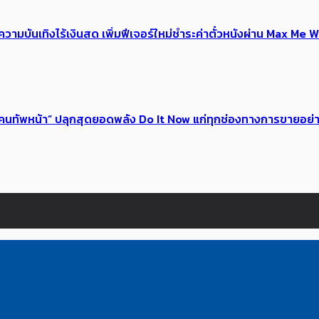
ณ์ความบันเทิงไร้เงินสด เพิ่มฟีเจอร์ใหม่ชำระค่าตั๋วหนังผ่าน Max 
 ของคนทัพหน้า” ปลุกสุดยอดพลัง Do It Now แก่ทุกช่องทางการขายอย