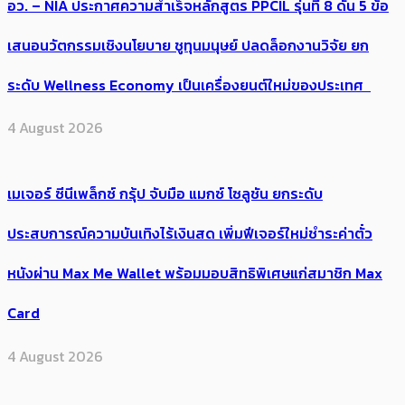
อว. – NIA ประกาศความสำเร็จหลักสูตร PPCIL รุ่นที่ 8 ดัน 5 ข้อ
เสนอนวัตกรรมเชิงนโยบาย ชูทุนมนุษย์ ปลดล็อกงานวิจัย ยก
ระดับ Wellness Economy เป็นเครื่องยนต์ใหม่ของประเทศ
4 August 2026
เมเจอร์ ซีนีเพล็กซ์ กรุ้ป จับมือ แมกซ์ โซลูชัน ยกระดับ
ประสบการณ์ความบันเทิงไร้เงินสด เพิ่มฟีเจอร์ใหม่ชำระค่าตั๋ว
หนังผ่าน Max Me Wallet พร้อมมอบสิทธิพิเศษแก่สมาชิก Max
Card
4 August 2026