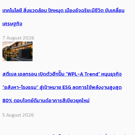
เทคโนโลยี สิ่งแวดล้อม ปักหมุด เมืองอัจฉริยะมีชีวิต ขับเคลื่อน
เศรษฐกิจ
7 August 2026
สตีเบล เอลทรอน เปิดตัวฮีทปั๊ม “WPL-A Trend” หนุนธุรกิจ
“อสังหา-โรงแรม” สู่เป้าหมาย ESG ลดการใช้พลังงานสูงสุด
80% ตอบโจทย์ดีมานด์อาคารสีเขียวยุคใหม่
5 August 2026