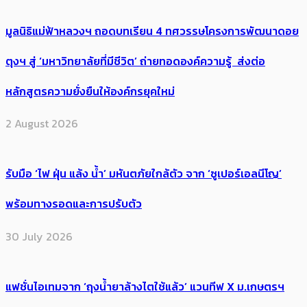
มูลนิธิแม่ฟ้าหลวงฯ ถอดบทเรียน 4 ทศวรรษโครงการพัฒนาดอย
ตุงฯ สู่ ‘มหาวิทยาลัยที่มีชีวิต’ ถ่ายทอดองค์ความรู้ ส่งต่อ
หลักสูตรความยั่งยืนให้องค์กรยุคใหม่
2 August 2026
รับมือ ‘ไฟ ฝุ่น แล้ง น้ำ’ มหันตภัยใกล้ตัว จาก ‘ซูเปอร์เอลนีโญ’
พร้อมทางรอดและการปรับตัว
30 July 2026
แฟชั่นไอเทมจาก ‘ถุงน้ำยาล้างไตใช้แล้ว’ แวนทีฟ X ม.เกษตรฯ