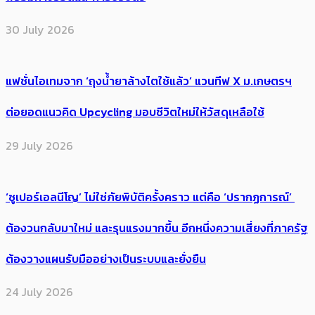
30 July 2026
แฟชั่นไอเทมจาก ‘ถุงน้ำยาล้างไตใช้แล้ว’ แวนทีฟ X ม.เกษตรฯ
ต่อยอดแนวคิด Upcycling มอบชีวิตใหม่ให้วัสดุเหลือใช้
29 July 2026
‘ซูเปอร์เอลนีโญ’ ไม่ใช่ภัยพิบัติครั้งคราว แต่คือ ‘ปรากฏการณ์’ ​
ต้อง​วนกลับมาใหม่ และรุนแรงมากขึ้น อีกหนึ่งความเสี่ยงที่ภาครัฐ
ต้องวางแผนรับมืออย่างเป็นระบบและยั่งยืน
24 July 2026