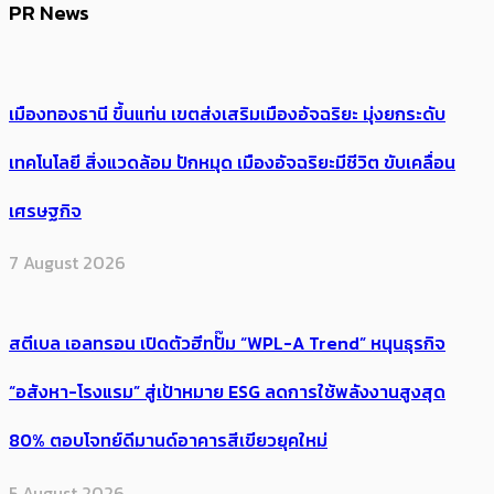
PR News
เมืองทองธานี ขึ้นแท่น เขตส่งเสริมเมืองอัจฉริยะ มุ่งยกระดับ
เทคโนโลยี สิ่งแวดล้อม ปักหมุด เมืองอัจฉริยะมีชีวิต ขับเคลื่อน
เศรษฐกิจ
7 August 2026
สตีเบล เอลทรอน เปิดตัวฮีทปั๊ม “WPL-A Trend” หนุนธุรกิจ
“อสังหา-โรงแรม” สู่เป้าหมาย ESG ลดการใช้พลังงานสูงสุด
80% ตอบโจทย์ดีมานด์อาคารสีเขียวยุคใหม่
5 August 2026