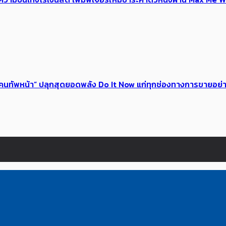
 ของคนทัพหน้า” ปลุกสุดยอดพลัง Do It Now แก่ทุกช่องทางการขายอย