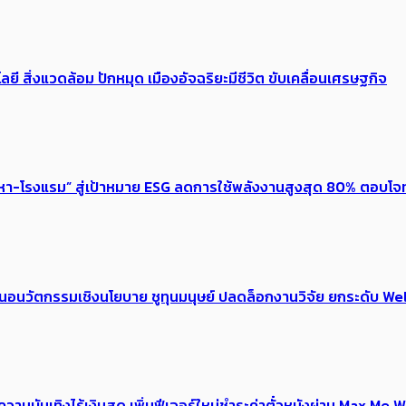
ลยี สิ่งแวดล้อม ปักหมุด เมืองอัจฉริยะมีชีวิต ขับเคลื่อนเศรษฐกิจ
งหา-โรงแรม” สู่เป้าหมาย ESG ลดการใช้พลังงานสูงสุด 80% ตอบโจท
้อเสนอนวัตกรรมเชิงนโยบาย ชูทุนมนุษย์ ปลดล็อกงานวิจัย ยกระดับ
ณ์ความบันเทิงไร้เงินสด เพิ่มฟีเจอร์ใหม่ชำระค่าตั๋วหนังผ่าน Max 