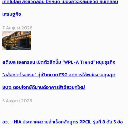
เทคโนโลยี สิ่งแวดล้อม ปักหมุด เมืองอัจฉริยะมีชีวิต ขับเคลื่อน
เศรษฐกิจ
7 August 2026
สตีเบล เอลทรอน เปิดตัวฮีทปั๊ม “WPL-A Trend” หนุนธุรกิจ
“อสังหา-โรงแรม” สู่เป้าหมาย ESG ลดการใช้พลังงานสูงสุด
80% ตอบโจทย์ดีมานด์อาคารสีเขียวยุคใหม่
5 August 2026
อว. – NIA ประกาศความสำเร็จหลักสูตร PPCIL รุ่นที่ 8 ดัน 5 ข้อ