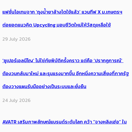
แฟชั่นไอเทมจาก ‘ถุงน้ำยาล้างไตใช้แล้ว’ แวนทีฟ X ม.เกษตรฯ
ต่อยอดแนวคิด Upcycling มอบชีวิตใหม่ให้วัสดุเหลือใช้
29 July 2026
‘ซูเปอร์เอลนีโญ’ ไม่ใช่ภัยพิบัติครั้งคราว แต่คือ ‘ปรากฏการณ์’ ​
ต้อง​วนกลับมาใหม่ และรุนแรงมากขึ้น อีกหนึ่งความเสี่ยงที่ภาครัฐ
ต้องวางแผนรับมืออย่างเป็นระบบและยั่งยืน
24 July 2026
AVATR เสริมภาพลักษณ์แบรนด์ระดับโลก คว้า “จางหลิงเฮ่อ” ใน