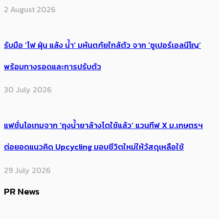
2 August 2026
รับมือ ‘ไฟ ฝุ่น แล้ง น้ำ’ มหันตภัยใกล้ตัว จาก ‘ซูเปอร์เอลนีโญ’
พร้อมทางรอดและการปรับตัว
30 July 2026
แฟชั่นไอเทมจาก ‘ถุงน้ำยาล้างไตใช้แล้ว’ แวนทีฟ X ม.เกษตรฯ
ต่อยอดแนวคิด Upcycling มอบชีวิตใหม่ให้วัสดุเหลือใช้
29 July 2026
PR News