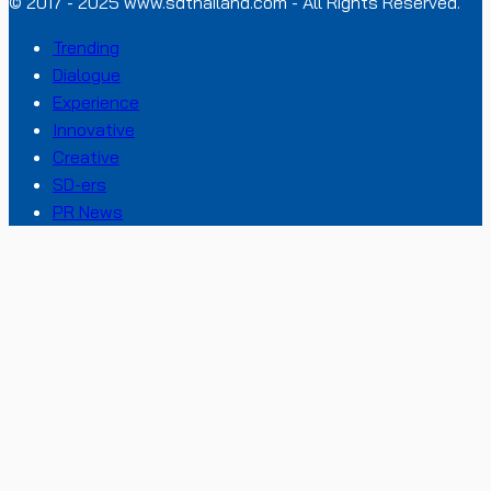
© 2017 - 2025 www.sdthailand.com - All Rights Reserved.
Trending
Dialogue
Experience
Innovative
Creative
SD-ers
PR News