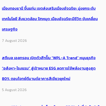
เมืองทองธานี ขึ้นแท่น เขตส่งเสริมเมืองอัจฉริยะ มุ่งยกระดับ
เทคโนโลยี สิ่งแวดล้อม ปักหมุด เมืองอัจฉริยะมีชีวิต ขับเคลื่อน
เศรษฐกิจ
7 August 2026
สตีเบล เอลทรอน เปิดตัวฮีทปั๊ม “WPL-A Trend” หนุนธุรกิจ
“อสังหา-โรงแรม” สู่เป้าหมาย ESG ลดการใช้พลังงานสูงสุด
80% ตอบโจทย์ดีมานด์อาคารสีเขียวยุคใหม่
5 August 2026