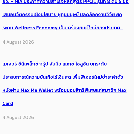
อว. – NIA ประกาศความสำเร็จหลักสูตร PPCIL รุ่นที่ 8 ดัน 5 ข้อ
เสนอนวัตกรรมเชิงนโยบาย ชูทุนมนุษย์ ปลดล็อกงานวิจัย ยก
ระดับ Wellness Economy เป็นเครื่องยนต์ใหม่ของประเทศ
4 August 2026
เมเจอร์ ซีนีเพล็กซ์ กรุ้ป จับมือ แมกซ์ โซลูชัน ยกระดับ
ประสบการณ์ความบันเทิงไร้เงินสด เพิ่มฟีเจอร์ใหม่ชำระค่าตั๋ว
หนังผ่าน Max Me Wallet พร้อมมอบสิทธิพิเศษแก่สมาชิก Max
Card
4 August 2026