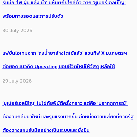
รับมือ ‘ไฟ ฝุ่น แล้ง น้ำ’ มหันตภัยใกล้ตัว จาก ‘ซูเปอร์เอลนีโญ’
พร้อมทางรอดและการปรับตัว
30 July 2026
แฟชั่นไอเทมจาก ‘ถุงน้ำยาล้างไตใช้แล้ว’ แวนทีฟ X ม.เกษตรฯ
ต่อยอดแนวคิด Upcycling มอบชีวิตใหม่ให้วัสดุเหลือใช้
29 July 2026
‘ซูเปอร์เอลนีโญ’ ไม่ใช่ภัยพิบัติครั้งคราว แต่คือ ‘ปรากฏการณ์’ ​
ต้อง​วนกลับมาใหม่ และรุนแรงมากขึ้น อีกหนึ่งความเสี่ยงที่ภาครัฐ
ต้องวางแผนรับมืออย่างเป็นระบบและยั่งยืน