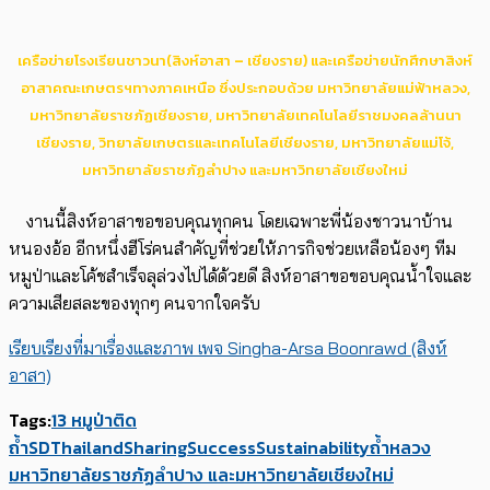
ﾠ
เครือข่ายโรงเรียนชาวนา(สิงห์อาสา – เชียงราย) และเครือข่ายนักศึกษาสิงห์
อาสาคณะเกษตรฯทางภาคเหนือ ซึ่งประกอบด้วย มหาวิทยาลัยแม่ฟ้าหลวง,
มหาวิทยาลัยราชภัฏเชียงราย, มหาวิทยาลัยเทคโนโลยีราชมงคลล้านนา
เชียงราย, วิทยาลัยเกษตรและเทคโนโลยีเชียงราย, มหาวิทยาลัยแม่โจ้,
มหาวิทยาลัยราชภัฏลำปาง และมหาวิทยาลัยเชียงใหม่
ﾠงานนี้สิงห์อาสาขอขอบคุณทุกคน โดยเฉพาะพี่น้องชาวนาบ้าน
หนองอ้อ อีกหนึ่งฮีโร่คนสำคัญที่ช่วยให้ภารกิจช่วยเหลือน้องๆ ทีม
หมูป่าและโค้ชสำเร็จลุล่วงไปได้ด้วยดี สิงห์อาสาขอขอบคุณน้ำใจและ
ความเสียสละของทุกๆ คนจากใจครับ
เรียบเรียงที่มาเรื่องและภาพ เพจ Singha-Arsa Boonrawd (สิงห์
อาสา)
Tags:
13 หมูป่าติด
ถ้ำ
SDThailand
Sharing
Success
Sustainability
ถ้ำหลวง
มหาวิทยาลัยราชภัฏลำปาง และมหาวิทยาลัยเชียงใหม่