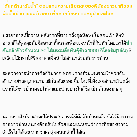
“ต้นกล้านารับน้ำ” ตอบแทนความเสียสละของพี่น้องชาวนาที่ยอม
ผันน้ำเข้านาของตัวเอง เพื่อช่วยน้องๆ ทีมหมูป่าและโค้ช
ﾠ
บรรยากาศเมื่อวาน หลังจากที่เรามาถึงจุดนัดพบในตอนเช้า สิงห์
อาสาก็ได้พูดคุยกับจิตอาสาทั้งหมดเพื่อแบ่งหน้าที่กันทำ โดยเราได้
นำ
ต้นกล้าข้าวจำนวน 30 ไร่และเมล็ดพันธุ์ข้าว 1000 กิโลกรัม(1 ตัน)
ที่
เตรียมไว้มอบให้จิตอาสาเพื่อนำไปดำนาร่วมกับชาวบ้าน
ﾠ
ระหว่างการทำภารกิจก็ดีมากๆ ทุกคนต่างร่วมแรงร่วมใจช่วยกัน
ดำนาอย่างสนุกสนาน เต็มไปด้วยรอยยิ้ม ใครที่เพิ่งเคยดำนาเป็นครั้ง
แรกก็ได้ชาวบ้านคอยให้คำแนะนำอย่างใกล้ชิด เป็นกันเองมากๆ
ﾠ
นอกจากสิงห์อาสาจะได้ประสบการณ์ที่ดีกลับบ้านแล้ว ยังได้มิตรภาพ
จากชาวบ้านหนองอ้อกลับไปด้วย และแน่นอนว่าภารกิจของเราจะ
สำเร็จไม่ได้เลย หากขาดกลุ่มคนเหล่านี้ ได้แก่