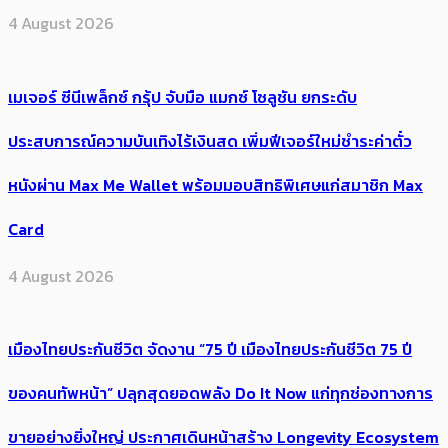
4 August 2026
เมเจอร์ ซีนีเพล็กซ์ กรุ้ป จับมือ แมกซ์ โซลูชัน ยกระดับ
ประสบการณ์ความบันเทิงไร้เงินสด เพิ่มฟีเจอร์ใหม่ชำระค่าตั๋ว
หนังผ่าน Max Me Wallet พร้อมมอบสิทธิพิเศษแก่สมาชิก Max
Card
4 August 2026
เมืองไทยประกันชีวิต จัดงาน “75 ปี เมืองไทยประกันชีวิต 75 ปี
ของคนทัพหน้า” ปลุกสุดยอดพลัง Do It Now แก่ทุกช่องทางการ
ขายอย่างยิ่งใหญ่ ประกาศเดินหน้าสร้าง Longevity Ecosystem