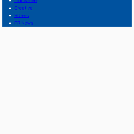
Innovative
Creative
SD-ers
PR News