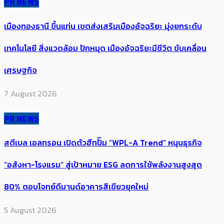
PR NEWS
เมืองทองธานี ขึ้นแท่น เขตส่งเสริมเมืองอัจฉริยะ มุ่งยกระดับ
เทคโนโลยี สิ่งแวดล้อม ปักหมุด เมืองอัจฉริยะมีชีวิต ขับเคลื่อน
เศรษฐกิจ
7 August 2026
PR NEWS
สตีเบล เอลทรอน เปิดตัวฮีทปั๊ม “WPL-A Trend” หนุนธุรกิจ
“อสังหา-โรงแรม” สู่เป้าหมาย ESG ลดการใช้พลังงานสูงสุด
80% ตอบโจทย์ดีมานด์อาคารสีเขียวยุคใหม่
5 August 2026