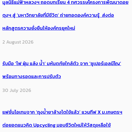
มูลนิธิแม่ฟ้าหลวงฯ ถอดบทเรียน 4 ทศวรรษโครงการพัฒนาดอย
ตุงฯ สู่ ‘มหาวิทยาลัยที่มีชีวิต’ ถ่ายทอดองค์ความรู้ ส่งต่อ
หลักสูตรความยั่งยืนให้องค์กรยุคใหม่
2 August 2026
รับมือ ‘ไฟ ฝุ่น แล้ง น้ำ’ มหันตภัยใกล้ตัว จาก ‘ซูเปอร์เอลนีโญ’
พร้อมทางรอดและการปรับตัว
30 July 2026
แฟชั่นไอเทมจาก ‘ถุงน้ำยาล้างไตใช้แล้ว’ แวนทีฟ X ม.เกษตรฯ
ต่อยอดแนวคิด Upcycling มอบชีวิตใหม่ให้วัสดุเหลือใช้