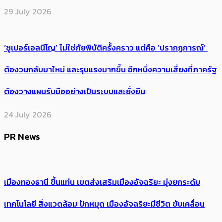
29 July 2026
‘ซูเปอร์เอลนีโญ’ ไม่ใช่ภัยพิบัติครั้งคราว แต่คือ ‘ปรากฏการณ์’ ​
ต้อง​วนกลับมาใหม่ และรุนแรงมากขึ้น อีกหนึ่งความเสี่ยงที่ภาครัฐ
ต้องวางแผนรับมืออย่างเป็นระบบและยั่งยืน
24 July 2026
PR News
เมืองทองธานี ขึ้นแท่น เขตส่งเสริมเมืองอัจฉริยะ มุ่งยกระดับ
เทคโนโลยี สิ่งแวดล้อม ปักหมุด เมืองอัจฉริยะมีชีวิต ขับเคลื่อน