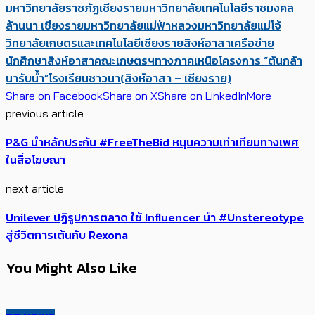
มหาวิทยาลัยราชภัฏเชียงราย
มหาวิทยาลัยเทคโนโลยีราชมงคล
ล้านนา เชียงราย
มหาวิทยาลัยแม่ฟ้าหลวง
มหาวิทยาลัยแม่โจ้
วิทยาลัยเกษตรและเทคโนโลยีเชียงราย
สิงห์อาสา
เครือข่าย
นักศึกษาสิงห์อาสาคณะเกษตรฯทางภาคเหนือ
โครงการ “ต้นกล้า
นารับน้ำ”
โรงเรียนชาวนา(สิงห์อาสา – เชียงราย)
Share on Facebook
Share on X
Share on LinkedIn
More
previous article
P&G นำหลักประกัน #FreeTheBid หนุนความเท่าเทียมทางเพศ
ในสื่อโฆษณา
next article
Unilever ปฏิรูปการตลาด ใช้ Influencer นำ #Unstereotype
สู่ชีวิตการเต้นกับ Rexona
You Might Also Like