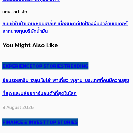
next article
ชนเผ่าในป่าแอมะซอนเฮลั่น! เมื่อชนะคดีปกป้องผืนป่าล้านเอเคอร์
จากนายทุนบริษัทน้ำมัน
You Might Also Like
EXPERIENCE
TOP STORIES
TRENDING
ย้อนรอยทริป ‘ฮลุน โซโล่’ ​​พาเที่ยว ‘ภูฏาน’ ประเทศ​ที่คน​มีความสุข​
ที่สุด​​ และปล่อยคาร์​บอนต่ำที่สุดในโลก
9 August 2026
FINANCE & INVEST
TOP STORIES