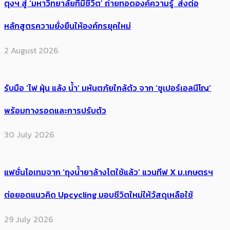
ตุงฯ สู่ ‘มหาวิทยาลัยที่มีชีวิต’ ถ่ายทอดองค์ความรู้ ส่งต่อ
หลักสูตรความยั่งยืนให้องค์กรยุคใหม่
2 August 2026
รับมือ ‘ไฟ ฝุ่น แล้ง น้ำ’ มหันตภัยใกล้ตัว จาก ‘ซูเปอร์เอลนีโญ’
พร้อมทางรอดและการปรับตัว
30 July 2026
แฟชั่นไอเทมจาก ‘ถุงน้ำยาล้างไตใช้แล้ว’ แวนทีฟ X ม.เกษตรฯ
ต่อยอดแนวคิด Upcycling มอบชีวิตใหม่ให้วัสดุเหลือใช้
29 July 2026