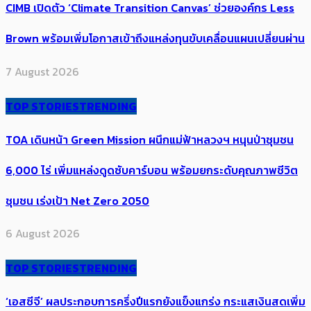
CIMB เปิดตัว ‘Climate Transition Canvas’ ช่วย​องค์กร​ Less
Brown พร้อมเพิ่มโอกาสเข้าถึงแหล่งทุนขับเคลื่อนแผนเปลี่ยนผ่าน
7 August 2026
TOP STORIES
TRENDING
TOA เดินหน้า Green Mission ผนึกแม่ฟ้าหลวงฯ หนุนป่าชุมชน
6,000 ไร่ เพิ่ม​แหล่งดูดซับคาร์บอน พร้อมยกระดับคุณภาพชีวิต
ชุมชน เร่งเป้า​ Net Zero 2050
6 August 2026
TOP STORIES
TRENDING
‘เอสซีจี’ ผลประกอบการครึ่งปีแรกยังแข็งแกร่ง กระแสเงินสดเพิ่ม