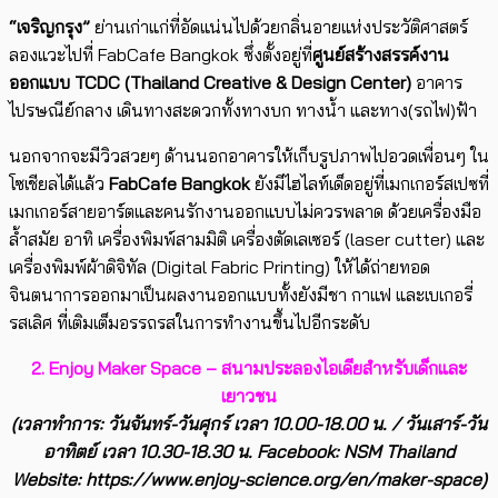
“เจริญกรุง”
ย่านเก่าแก่ที่อัดแน่นไปด้วยกลิ่นอายแห่งประวัติศาสตร์
ลองแวะไปที่ FabCafe Bangkok ซึ่งตั้งอยู่ที่
ศูนย์สร้างสรรค์งาน
ออกแบบ TCDC (Thailand Creative & Design Center)
อาคาร
ไปรษณีย์กลาง เดินทางสะดวกทั้งทางบก ทางน้ำ และทาง(รถไฟ)ฟ้า
นอกจากจะมีวิวสวยๆ ด้านนอกอาคารให้เก็บรูปภาพไปอวดเพื่อนๆ ใน
โซเชียลได้แล้ว
FabCafe Bangkok
ยังมีไฮไลท์เด็ดอยู่ที่เมกเกอร์สเปซที่
เมกเกอร์สายอาร์ตและคนรักงานออกแบบไม่ควรพลาด ด้วยเครื่องมือ
ล้ำสมัย อาทิ เครื่องพิมพ์สามมิติ เครื่องตัดเลเซอร์ (laser cutter) และ
เครื่องพิมพ์ผ้าดิจิทัล (Digital Fabric Printing) ให้ได้ถ่ายทอด
จินตนาการออกมาเป็นผลงานออกแบบทั้งยังมีชา กาแฟ และเบเกอรี่
รสเลิศ ที่เติมเต็มอรรถรสในการทำงานขึ้นไปอีกระดับ
2. Enjoy Maker Space – สนามประลองไอเดียสำหรับเด็กและ
เยาวชน
(เวลาทำการ: วันจันทร์-วันศุกร์ เวลา 10.00-18.00 น. / วันเสาร์-วัน
อาทิตย์ เวลา 10.30-18.30 น. Facebook: NSM Thailand
Website: https://www.enjoy-science.org/en/maker-space)