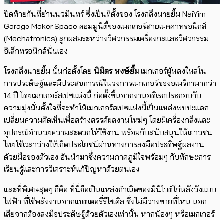
ปิดท้ายกันที่ย่านนวมินทร์ ซึ่งเป็นที่ตั้งของ โรงกลึงนายยิ้ม NaiYim
Garage Maker Space คอมมูนิตี้ของเมกเกอร์สายเมคคาทรอนิกส์
(Mechatronics) ลูกผสมระหว่างวิศวกรรมเครื่องกลและวิศวกรรม
อิเล็กทรอนิกส์นั่นเอง
โรงกลึงนายยิ้ม นั้นก่อตั้งโดย
นิมิตร หงษ์ยิ้ม
เมกเกอร์ผู้หลงใหลใน
การประดิษฐ์และมีประสบการณ์ในวงการเมกเกอร์ของอเมริกามากว่า
14 ปี โดยเมกเกอร์สเปซแห่งนี้ ก่อตั้งขึ้นจากงานอดิเรกประกอบกับ
ความมุ่งมั่นตั้งใจที่จะทำให้เมกเกอร์สเปซแห่งนี้เป็นแหล่งพบปะแลก
เปลี่ยนความคิดเห็นเพื่อสร้างสรรค์ผลงานใหม่ๆ โดยมีเครื่องกลึงและ
อุปกรณ์อำนวยความสะดวกให้ใช้งาน พร้อมกับสนับสนุนให้เยาวชน
ไทยใช้เวลาว่างให้เกิดประโยชน์ผ่านทางการลงมือประดิษฐ์ผลงาน
ด้วยมือของตัวเอง อันนำมาซึ่งความภาคภูมิใจพร้อมๆ กับทักษะการ
เรียนรู้และการวิเคราะห์แก้ปัญหาด้วยตนเอง
และที่พิเศษสุดๆ ก็คือ ที่นี่ถือเป็นแหล่งกำเนิดของมินิไบต์โก๋หลังวังแบบ
ไฟฟ้า ที่ใช้พลังงานจากแบตเตอรี่รีไซเคิล ซึ่งไม่มีวางขายที่ไหน นอก
เสียจากต้องลงมือประดิษฐ์ด้วยตัวเองเท่านั้น หากน้องๆ หรือเมกเกอร์