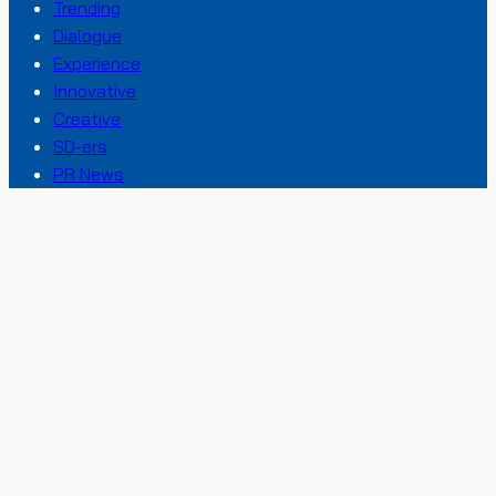
Trending
Dialogue
Experience
Innovative
Creative
SD-ers
PR News