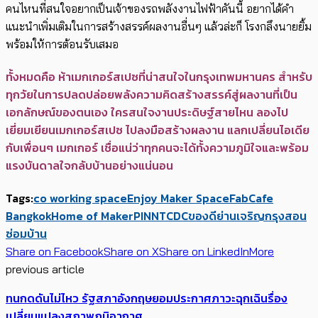
คนไหนที่สนใจอยากเป็นเจ้าของรถพลังงานไฟฟ้าคันนี้ อยากได้คำ
แนะนำเพิ่มเติมในการสร้างสรรค์ผลงานอื่นๆ แล้วล่ะก็ โรงกลึงนายยิ้ม
พร้อมให้การต้อนรับเสมอ
ทั้งหมดคือ ห้าเมกเกอร์สเปซที่น่าสนใจในกรุงเทพมหานคร สำหรับ
ทุกวัยในการปลดปล่อยพลังความคิดสร้างสรรค์สู่ผลงานที่เป็น
เอกลักษณ์ของตนเอง ใครสนใจงานประดิษฐ์สายไหน ลองไป
เยี่ยมเยียนเมกเกอร์สเปซ ไปลงมือสร้างผลงาน แลกเปลี่ยนไอเดีย
กับเพื่อนๆ เมกเกอร์ เชื่อแน่ว่าทุกคนจะได้ทั้งความภูมิใจและพร้อม
แรงบันดาลใจกลับบ้านอย่างแน่นอน
Tags:
co working space
Enjoy Maker Space
FabCafe
Bangkok
Home of Maker
PINN
TCDC
ของดีย่านเจริญกรุง
สอน
ซ่อมบ้าน
Share on Facebook
Share on X
Share on LinkedIn
More
previous article
ทนกดดันไม่ไหว รัฐสภาอังกฤษยอมประกาศภาวะฉุกเฉินรื่อง
เปลี่ยนแปลงสภาพภูมิอากาศ