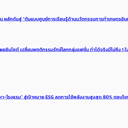
น ผลักดันสู่ “ต้นแบบศูนย์การเรียนรู้ด้านนวัตกรรมการทำเกษตรอินท
ผยอินไซต์ เปลี่ยนพฤติกรรมรักษ์โลกกลุ่มแฟชั่น ทำได้จริงมีไม่ถึง 1 ใ
งหา-โรงแรม” สู่เป้าหมาย ESG ลดการใช้พลังงานสูงสุด 80% ตอบโจท