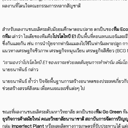
ผลงานที่
โดนใจคณะกรรมการหลากสัญชาติ
สำหรับผลงานชนะเลิศระดับมัธยมศึ
กษาตอนปลาย ตกเป็นของ
ทีม
Eco
กทีม
เล่าว่า ไอเดียของทีมคือ
โปรโตไทป์
E1
เป็
นพื้นที่คอนเทนเนอร์และเรื
ซึ่งกันและกัน เช่น การนำปุ๋ยจากฟาร์มแมลงไปใช้
ในฟาร์มเพาะปลูก กา
แนวทางเศรษฐกิจชี
วภาพ เศรษฐกิจหมุนเวียน เศรษฐกิจสีเขียว (
BCG 
“เรามองว่าโปรโตไทป์
E1
ของเราจ
ะช่วยลดต้นทุนการทำฟาร์ม เพิ่มโอกา
นายธนาพันธ์ กล่าว
นายธนาพันธ์ ย้ำว่า ปัจจัยพื้นฐานการสร้
างอนาคตของประเทศเกี่ยวกั
ช่วยสร้างสรรค์สังคม เพื่อคนเจเนอเรชั่นต่อๆ ไป
ขณะที่ผลงานชนะเลิศระดับมหาวิ
ทยาลัย ตกเป็นของ
ทีม
Go Green
ทีม
ธุรกิจการค้าสมัยใหม่ คณะวิทยาลัยนานาชาติ สถาบันการจัดการปัญญา
กลุ่ม
Imperfect Plant
หรือผลผลิตทางการเกษตรที่
รับประทานได้ แต่อา