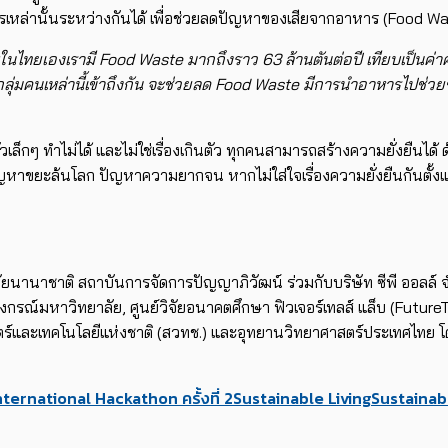
เหล่านั้
นระหว่างกันได้ เพื่อช่วยลดปัญหาของเสี
ยจากอาหาร (
Food W
ะในไทยเองเรามี
Food Waste
มากถึงราว
63
ล้านตันต่
อปี เทียบเป็นค่า
ลุ่
มคนเหล่านี้เข้าถึงกัน จะช่วยลด
Food Waste
มีการนำอาหารไปช่วยข
คนตัวเล็กๆ ทำไม่ได้ และไม่ใช่เรื่องเกินตัว ทุกคนสามารถสร้างความยั่งยืนไ
ญหาขยะล้นโลก ปัญหาความยากจน หากไม่ใส่ใจเรื่องความยั่งยืนกั
นตั้ง
ยนานาชาติ สถาบันการจัดการปัญญาภิวัฒน์ ร่วมกับบริษัท​ ซีพี ออลล
งกรณ์มหาวิทยาลัย
,
ศูนย์วิ
จัยอนาคตศึกษา ฟิวเจอร์เทลส์ แล็บ (
Future
์และเทคโนโลยีแห่งชาติ (สวทช.) และอุทยานวิทยาศาสตร์ประเทศไทย โ
nternational Hackathon ครั้งที่ 2
Sustainable Living
Sustainab