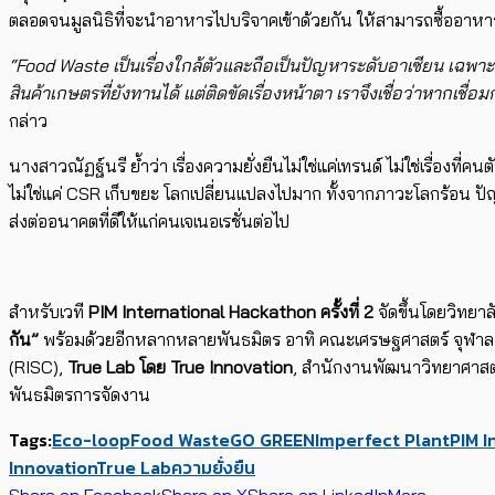
ตลอดจนมูลนิธิที่จะนำอาหารไปบริ
จาคเข้าด้วยกัน ให้สามารถซื้ออาหาร
“
Food Waste
เป็นเรื่องใกล้ตัวและถื
อเป็นปัญหาระดับอาเซียน เฉพา
สินค้
าเกษตรที่ยังทานได้ แต่ติดขัดเรื่องหน้าตา เราจึงเชื่อว่าหากเชื่อมก
กล่าว
นางสาวณัฏฐ์นรี ย้ำว่า เรื่องความยั่งยืนไม่ใช่แค่
เทรนด์ ไม่ใช่เรื่องที่
ไม่ใช่แค่
CSR
เก็บขยะ โลกเปลี่ยนแปลงไปมาก ทั้งจากภาวะโลกร้อน ปั
ส่งต่ออนาคตที่ดี
ให้แก่คนเจเนอเรชั่นต่อไป
สำหรับเวที
PIM International Hackathon
ครั้งที่
2
จัดขึ้
นโดยวิทยาลั
กัน”
พร้อมด้
วยอีกหลากหลายพันธมิตร อาทิ คณะเศรษฐศาสตร์ จุฬาล
(
RISC
)
,
True Lab
โดย
True Innovation
,
สำนักงานพัฒนาวิ
ทยาศาสตร
พันธมิ
ตรการจัดงาน
Tags:
Eco-loop
Food Waste
GO GREEN
Imperfect Plant
PIM I
Innovation
True Lab
ความยั่งยืน