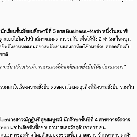
นักเรียนชั้นมัธยมศึกษาปีที่
5
สาย
Business
–
Math
หนึ่งในสมาชิ
ลูกแบบไฮโดรโปนิกส์
มาผสมผสานรวมกัน เพื่อให้ทั้ง
2
ฟาร์มเกื้อหนุ
น
ยีพลั
งงานทดแทนอย่างพลังงานแสงอาทิ
ตย์เข้ามาช่วย สอดคล้องกับ
ชาติ
ากขึ้
น สร้างสรรค์การเกษตรที่ทันสมั
ยและยั่งยืนให้แก่เกษตรกร”
่วมสนใจเรื่
องความยั่งยืน ตลอดจนโมเดลธุรกิจที่มีความยั่
งยืน ร่วมกัน
โดย
นางสาวณัฏฐ์นรี สุขสมบูรณ์ นักศึกษาชั้นปีที่
4
สาขาการจั
ดการ
reen
แอปพลิเคชันซื้
อขายอาหารและวัตถุดิบอาหาร เช่น
วจคุณภาพของห้าง โดยตัวแอปจะช่วยเชื่อมเกษตรกร ร้านอาหาร ลูกค้า