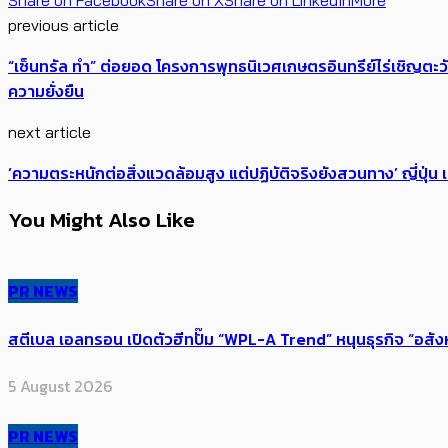
Share on Facebook
Share on X
Share on LinkedIn
More
previous article
“เซ็นทรัล ทำ” ต่อยอด โครงการพุทธนิเวศเกษตรอินทรีย์ไร่เชิญตะวั
ความยั่งยืน
next article
‘ความตระหนักต่อสิ่งแวดล้อมสูง แต่ปฏิบัติจริงยังสวนทาง’ ญี่ปุ่น เ
You Might Also Like
PR NEWS
สตีเบล เอลทรอน เปิดตัวฮีทปั๊ม “WPL-A Trend” หนุนธุรกิจ “อสั
5 August 2026
PR NEWS