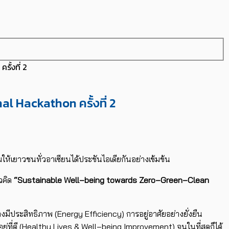
ั้งที่ 2
l Hackathon ครั้งที่ 2
มให้เยาวชนทั่วอาเซียนได้
ประชันไอเดียกันอย่างเข้มข้น
วคิด
“
Sustainable Well
–
being towards Zero
–
Green
–
Clean
างมีประสิทธิ
ภาพ (
Energy Efficiency
) การอยู่อาศัยอย่างยั่งยืน
ที่ดี (
Healthy Lives & Well
–
being Improvement
) จนในที่สุดก็ได้