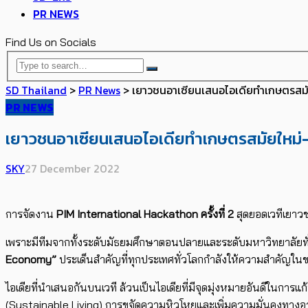
PR NEWS
Find Us on Socials
SD Thailand
>
PR News
>
เยาวชนอาเซียนเสนอไอเดียทำเกษตรสมัย
PR NEWS
เยาวชนอาเซียนเสนอไอเดียทำเกษตรสมัยใหม่-แ
SKY
27 December 2022
การจัดงาน
PIM International Hackathon
ครั้งที่
2
สุ
ดยอดเวทีเยาว
เพราะมีทีมจากทั้งระดับมัธยมศึ
กษาตอนปลายและระดับมหาวิทยาลั
ยท
Economy
”
ประเด็นสำคัญที่ทุ
กประเทศทั่วโลกกำลังให้ความสำคั
ญในข
ไอเดียที่นำเสนอกันบนเวที ล้วนเป็นไอเดียที่มีจุดมุ่
งหมายอันดีในการแก้
(
Sustainable Living
) การขจัดความหิวโหยและเพิ่
มความมั่นคงทางอ