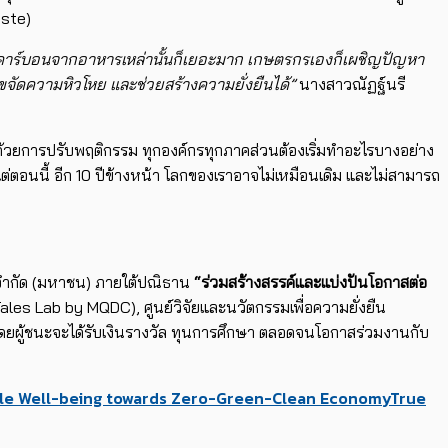
aste
)
คาร์
บอนจากอาหารเหล่านั้นก็เยอะมาก เกษตรกรเองก็เผชิญปัญหา
จั
ดความหิวโหย และช่วยสร้างความยั่งยืนได้”
นางสาวณัฏฐ์นรี
ด้ ด้วยการปรับพฤติกรรม ทุกองค์กรทุกภาคส่วนต้องเริ่
มทำอะไรบางอย่าง
แต่ตอนนี้ อีก
10
ปีข้างหน้า โลกของเราอาจไม่เหมือนเดิม และไม่สามารถ
์ จำกัด (มหาชน) ภายใต้ปณิธาน
“ร่วมสร้างสรรค์
และแบ่งปันโอกาสต่อ
Tales Lab by MQDC
)
,
ศูนย์วิจัยและนวั
ตกรรมเพื่อความยั่งยืน
ดยผู้ชนะจะได้รับเงินรางวัล ทุนการศึกษา ตลอดจนโอกาสร่วมงานกับ
le Well-being towards Zero-Green-Clean Economy
True