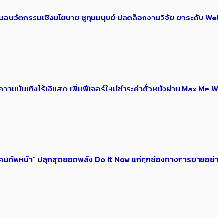
้อเสนอนวัตกรรมเชิงนโยบาย ชูทุนมนุษย์ ปลดล็อกงานวิจัย ยกระดับ
ณ์ความบันเทิงไร้เงินสด เพิ่มฟีเจอร์ใหม่ชำระค่าตั๋วหนังผ่าน Max 
 ของคนทัพหน้า” ปลุกสุดยอดพลัง Do It Now แก่ทุกช่องทางการขายอย