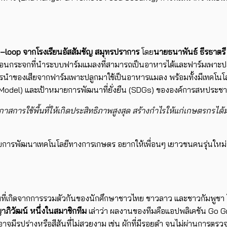
–
loop
จากโรงเรี
ยนอัสสัมชัญ สมุทรปราการ
โดย
นายธนาพันธ์ ธีรธาตรี 
อนกระจกที่นำระบบฟาร์มแมลงที่
สามารถเป็นอาหารได้และฟาร์
มเพาะป
รนำของเสียจากฟาร์มเพาะปลู
กมาใช้เป็นอาหารแมลง พร้อมทั้งมีเทคโนโล
Model
) และเป้าหมายการพัฒนาที่ยั่งยืน (
SDGs
) ขององค์การสหประชา
สการใช้พื้นที่ให้เกิ
ดประสิทธิภาพสูงสุด สร้างกำไรให้แก่เกษตรกรได้ม
บการพั
ฒนาเทคโนโลยีทางการเกษตร อยากให้เพื่อนๆ เยาวชนคนรุ่นใหม่ร
ที่เกิดจากการรวมตัวกั
นของนักศึกษาชาวไทย ชาวลาว และชาวกัมพูชา 
ภิวัฒน์ หนึ่งในสมาชิกทีม
เล่าว่า ผลงานของทีมคือแอปพลิเคชัน
Go G
จมีรูปร่างหรือสีสันที่ไม่
สวยงาม เช่น ผักที่มีรอยดำ จนไม่ผ่านการตร