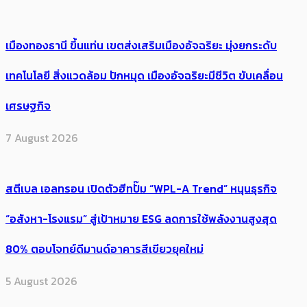
เมืองทองธานี ขึ้นแท่น เขตส่งเสริมเมืองอัจฉริยะ มุ่งยกระดับ
เทคโนโลยี สิ่งแวดล้อม ปักหมุด เมืองอัจฉริยะมีชีวิต ขับเคลื่อน
เศรษฐกิจ
7 August 2026
สตีเบล เอลทรอน เปิดตัวฮีทปั๊ม “WPL-A Trend” หนุนธุรกิจ
“อสังหา-โรงแรม” สู่เป้าหมาย ESG ลดการใช้พลังงานสูงสุด
80% ตอบโจทย์ดีมานด์อาคารสีเขียวยุคใหม่
5 August 2026