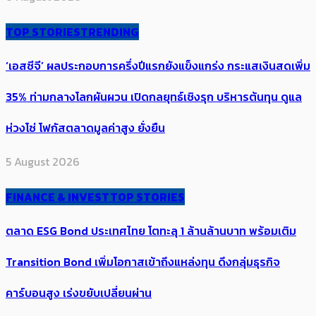
TOP STORIES
TRENDING
‘เอสซีจี’ ผลประกอบการครึ่งปีแรกยังแข็งแกร่ง กระแสเงินสดเพิ่ม
35% ท่ามกลางโลกผันผวน เปิดกลยุทธ์เชิงรุก บริหารต้นทุน ดูแล
ห่วงโซ่ โฟกัสตลาดมูลค่าสูง ยั่งยืน
5 August 2026
FINANCE & INVEST
TOP STORIES
ตลาด ESG Bond ประเทศไทย โตทะลุ 1 ล้านล้านบาท พร้อมเติม
Transition Bond เพิ่มโอกาสเข้าถึงแหล่งทุน ดึงกลุ่มธุรกิจ
คาร์บอนสูง เร่งขยับเปลี่ยนผ่าน