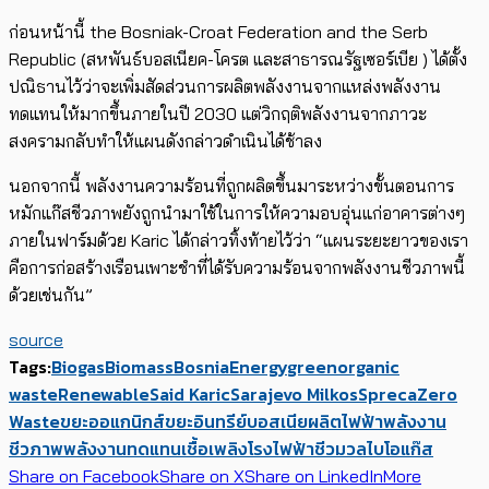
ก่อนหน้านี้ the Bosniak-Croat Federation and the Serb
Republic (สหพันธ์บอสเนียค-โครต และสาธารณรัฐเซอร์เบีย ) ได้ตั้ง
ปณิธานไว้ว่าจะเพิ่มสัดส่วนการผลิตพลังงานจากแหล่งพลังงาน
ทดแทนให้มากขึ้น​ภายในปี 2030 แต่วิกฤติพลังงานจากภาวะ
สงครามกลับทำให้แผนดังกล่าวดำเนินได้ช้าลง
นอกจากนี้ พลังงานความร้อนที่ถูกผลิตขึ้นมาระหว่างขั้นตอนการ
หมักแก๊สชีวภาพยังถูกนำมาใช้ในการให้ความอบอุ่นแก่อาคารต่างๆ
ภายในฟาร์มด้วย Karic ได้กล่าวทิ้งท้ายไว้ว่า “แผนระยะยาวของเรา
คือการก่อสร้างเรือนเพาะชำที่ได้รับความร้อนจากพลังงานชีวภาพนี้​​
ด้วยเช่นกัน”
source
Tags:
Biogas
Biomass
Bosnia
Energy
green
organic
waste
Renewable
Said Karic
Sarajevo Milkos
Spreca
Zero
Waste
ขยะออแกนิกส์
ขยะอินทรีย์
บอสเนีย
ผลิตไฟฟ้า
พลังงาน
ชีวภาพ
พลังงานทดแทน
เชื้อเพลิง
โรงไฟฟ้าชีวมวล
ไบโอแก๊ส
Share on Facebook
Share on X
Share on LinkedIn
More