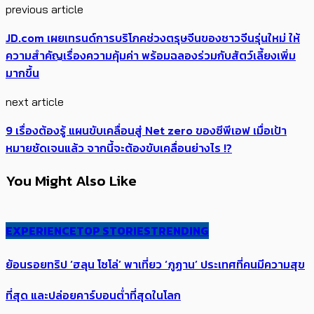
previous article
JD.com เผยเทรนด์การบริโภค​ช่วงตรุษจีนของชาวจีนรุ่นใหม่ ​ให้
ความสำคัญเรื่องความคุ้มค่า​ ​พร้อมฉลองร่วมกับสัตว์เลี้ยงเพิ่ม
มากขึ้น
next article
9 เรื่องต้องรู้ ​แผนขับเคลื่อนสู่ Net zero ของซีพีเอฟ เมื่อเป้า
หมายชัดเจนแล้ว ​จากนี้จะต้องขับเคลื่อนย่างไร !?
You Might Also Like
EXPERIENCE
TOP STORIES
TRENDING
ย้อนรอยทริป ‘ฮลุน โซโล่’ ​​พาเที่ยว ‘ภูฏาน’ ประเทศ​ที่คน​มีความสุข​
ที่สุด​​ และปล่อยคาร์​บอนต่ำที่สุดในโลก