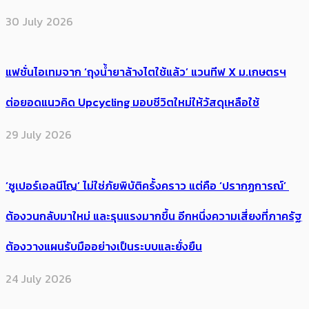
30 July 2026
แฟชั่นไอเทมจาก ‘ถุงน้ำยาล้างไตใช้แล้ว’ แวนทีฟ X ม.เกษตรฯ
ต่อยอดแนวคิด Upcycling มอบชีวิตใหม่ให้วัสดุเหลือใช้
29 July 2026
‘ซูเปอร์เอลนีโญ’ ไม่ใช่ภัยพิบัติครั้งคราว แต่คือ ‘ปรากฏการณ์’ ​
ต้อง​วนกลับมาใหม่ และรุนแรงมากขึ้น อีกหนึ่งความเสี่ยงที่ภาครัฐ
ต้องวางแผนรับมืออย่างเป็นระบบและยั่งยืน
24 July 2026