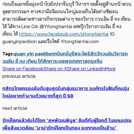
ก่อนถึงแยกเพื่อมุ่งหน้าไปยังปราจีนบุรี วิหารฯ จะตั้งอยู่ด้านหน้าสวน
อุตสาหกรรมฯ ทางขวามือริมถนนใหญ่มองเห็นได้อย่างชัดเจน
สามารถติดตามข่าวสารกิจกรรมต่าง ๆ ของวิหาร กวนอิม อี่ ทง เทียน
ไท้ ได้ทาง Line OA: @Yitongtiantai เฟซบุ๊กวิหารกวนอิม อี่ ทง
เทียน ไท้
https://www.facebook.com/yitongtiantai
IG:
guanyinpavillion และเว็บไซต์ Yitongtiantai.com
Tags:
guan yin pavillion
กบินทร์บุรี
พระโพธิสัตว์กวนอิม
วิหารก
วนอิม อี่ ทง เทียน ไท้
สักการะขอพร
เทศกาลตรุษจีน
Share on Facebook
Share on X
Share on LinkedIn
More
previous article
กสิกรไทยครองอันดับสูงสุดในกลุ่มธนาคาร องค์กรในฝันที่คนรุ่น
ใหม่อยากทำงานด้วยมากที่สุด ปี 68
next article
รักษ์โลกแล้วยังได้โชค “สหพัฒนพิบูล” ยินดีกับผู้โชคดี ในแคมเปญ
เพื่อสิ่งแวดล้อม “มาม่ารักษ์โลกเป็นกอง แจกทองเป็นล้าน”