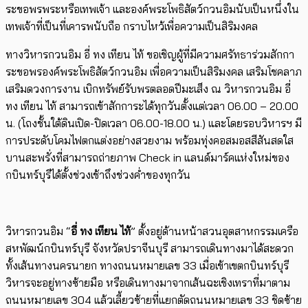
ระขอพรพระหรือเทพเจ้า และองค์พระโพธิสัตว์กวนอิมนับเป็นหนึ่งใน
เทพเจ้าที่เป็นที่เคารพนับถือ กราบไหว้เพื่อความเป็นสิริมงคล
ทางวิหารกวนอิม อี่ ทง เทียน ไท้ ขอเชิญผู้ที่มีความศรัทธาร่วมสักกา
ระขอพรองค์พระโพธิสัตว์กวนอิม เพื่อความเป็นสิริมงคล เสริมโชคลาภ
เสริมดวงการงาน เบิกทรัพย์รับพรตลอดปีมะเส็ง ณ วิหารกวนอิม อี่
ทง เทียน ไท้ สามารถเข้าสักการะได้ทุกวันตั้งแต่เวลา 06.00 – 20.00
น. (โถงชั้นใต้ดินเปิด-ปิดเวลา 06.00-18.00 น.) และโดยรอบวิหารฯ มี
การประดับโคมไฟตกแต่งอย่างสวยงาม พร้อมทุ่งคอสมอสสีสันสดใส
บานสะพรั่งที่สามารถถ่ายภาพ Check in แลนด์มาร์คแห่งใหม่ของ
กบินทร์บุรีได้ตั้งช่วงเช้าถึงช่วงค่ำของทุกวัน
วิหารกวนอิม “
อี่ ทง เทียน ไท้
” ตั้งอยู่ด้านหน้าสวนอุตสาหกรรมเครือ
สหพัฒน์กบินทร์บุรี จังหวัดปราจีนบุรี สามารถเดินทางมาได้สะดวก
ทั้งเส้นทางนครนายก ทางถนนหมายเลข 33 เมื่อเข้าเขตกบินทร์บุรี
วิหารจะอยู่ทางซ้ายมือ หรือเดินทางมาจากเส้นฉะเชิงเทราที่มาตาม
ถนนหมายเลข 304 แล้วเลี้ยวซ้ายที่แยกตัดถนนหมายเลข 33 ชิดซ้าย