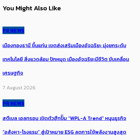
You Might Also Like
PR NEWS
เมืองทองธานี ขึ้นแท่น เขตส่งเสริมเมืองอัจฉริยะ มุ่งยกระดับ
เทคโนโลยี สิ่งแวดล้อม ปักหมุด เมืองอัจฉริยะมีชีวิต ขับเคลื่อน
เศรษฐกิจ
7 August 2026
PR NEWS
สตีเบล เอลทรอน เปิดตัวฮีทปั๊ม “WPL-A Trend” หนุนธุรกิจ
“อสังหา-โรงแรม” สู่เป้าหมาย ESG ลดการใช้พลังงานสูงสุด