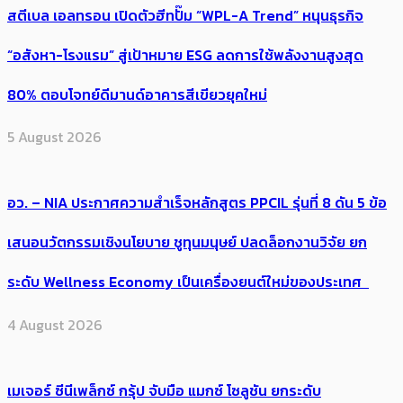
สตีเบล เอลทรอน เปิดตัวฮีทปั๊ม “WPL-A Trend” หนุนธุรกิจ
“อสังหา-โรงแรม” สู่เป้าหมาย ESG ลดการใช้พลังงานสูงสุด
80% ตอบโจทย์ดีมานด์อาคารสีเขียวยุคใหม่
5 August 2026
อว. – NIA ประกาศความสำเร็จหลักสูตร PPCIL รุ่นที่ 8 ดัน 5 ข้อ
เสนอนวัตกรรมเชิงนโยบาย ชูทุนมนุษย์ ปลดล็อกงานวิจัย ยก
ระดับ Wellness Economy เป็นเครื่องยนต์ใหม่ของประเทศ
4 August 2026
เมเจอร์ ซีนีเพล็กซ์ กรุ้ป จับมือ แมกซ์ โซลูชัน ยกระดับ