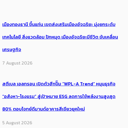
เมืองทองธานี ขึ้นแท่น เขตส่งเสริมเมืองอัจฉริยะ มุ่งยกระดับ
เทคโนโลยี สิ่งแวดล้อม ปักหมุด เมืองอัจฉริยะมีชีวิต ขับเคลื่อน
เศรษฐกิจ
7 August 2026
สตีเบล เอลทรอน เปิดตัวฮีทปั๊ม “WPL-A Trend” หนุนธุรกิจ
“อสังหา-โรงแรม” สู่เป้าหมาย ESG ลดการใช้พลังงานสูงสุด
80% ตอบโจทย์ดีมานด์อาคารสีเขียวยุคใหม่
5 August 2026