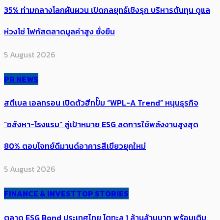
35% ท่ามกลางโลกผันผวน เปิดกลยุทธ์เชิงรุก บริหารต้นทุน ดูแล
ห่วงโซ่ โฟกัสตลาดมูลค่าสูง ยั่งยืน
5 August 2026
PR NEWS
สตีเบล เอลทรอน เปิดตัวฮีทปั๊ม “WPL-A Trend” หนุนธุรกิจ
“อสังหา-โรงแรม” สู่เป้าหมาย ESG ลดการใช้พลังงานสูงสุด
80% ตอบโจทย์ดีมานด์อาคารสีเขียวยุคใหม่
5 August 2026
FINANCE & INVEST
TOP STORIES
ตลาด ESG Bond ประเทศไทย โตทะลุ 1 ล้านล้านบาท พร้อมเติม