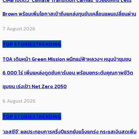
CIMB เปิดตัว ‘Climate Transition Canvas’ ช่วย​องค์กร​ Less
Brown พร้อมเพิ่มโอกาสเข้าถึงแหล่งทุนขับเคลื่อนแผนเปลี่ยนผ่าน
7 August 2026
TOP STORIES
TRENDING
TOA เดินหน้า Green Mission ผนึกแม่ฟ้าหลวงฯ หนุนป่าชุมชน
6,000 ไร่ เพิ่ม​แหล่งดูดซับคาร์บอน พร้อมยกระดับคุณภาพชีวิต
ชุมชน เร่งเป้า​ Net Zero 2050
6 August 2026
TOP STORIES
TRENDING
‘เอสซีจี’ ผลประกอบการครึ่งปีแรกยังแข็งแกร่ง กระแสเงินสดเพิ่ม