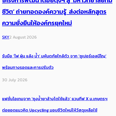
โครงการพัฒนาดอยตุงฯ สู่ ‘มหาวิทยาลัยที่มี
ชีวิต’ ถ่ายทอดองค์ความรู้ ส่งต่อหลักสูตร
ความยั่งยืนให้องค์กรยุคใหม่
SKY
2 August 2026
รับมือ ‘ไฟ ฝุ่น แล้ง น้ำ’ มหันตภัยใกล้ตัว จาก ‘ซูเปอร์เอลนีโญ’
พร้อมทางรอดและการปรับตัว
30 July 2026
แฟชั่นไอเทมจาก ‘ถุงน้ำยาล้างไตใช้แล้ว’ แวนทีฟ X ม.เกษตรฯ
ต่อยอดแนวคิด Upcycling มอบชีวิตใหม่ให้วัสดุเหลือใช้