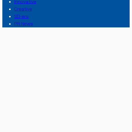
Innovative
Creative
SD-ers
PR News