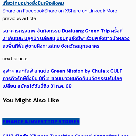
เที่ยวไทยอย่างยั่งยืน
เพื่อสังคม
Share on Facebook
Share on X
Share on LinkedIn
More
previous article
ธนาคารกรุงเทพ จัดกิจกรรม Bualuang Green Trip ครั้งที่
2 ‘เก็บขยะ ปลูกป่า ปล่อยปู มอบถุงยังชีพ’ ร่วมพลังชาวบัวหลวง
ลงพื้นที่ฟื้นฟูชายฝั่งทะเลไทย จังหวัดสมุทรสาคร
next article
จุฬาฯ และกัลฟ์ สานต่อ Green Mission by Chula x GULF
ภารกิจรักษ์ยั่งยืน ปีที่ 2 ชวนเยาวชนคิดค้นนวัตกรรมรับโลก
เปลี่ยน สมัครได้วันนี้ถึง 31 ก.ค. 68
You Might Also Like
FINANCE & INVEST
TOP STORIES