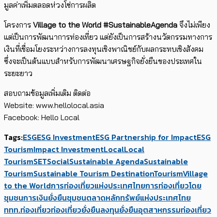
มูลค่าเพิ่มตลอดห่วงโซ่การผลิต
โครงการ
Village to the World #SustainableAgenda
จึงไม่เพียง
แต่เป็นการพัฒนาการท่องเที่ยว แต่ยังเป็นการสร้างนวัตกรรมทางการ
เงินที่เชื่อมโยงระหว่างการลงทุนเชิงพาณิชย์กับผลกระทบเชิงสังคม
ซึ่งจะเป็นต้นแบบสำหรับการพัฒนาเศรษฐกิจยั่งยืนของประเทศใน
ระยะยาว
สอบถามข้อมูลเพิ่มเติม ติดต่อ
Website: www.hellolocal.asia
Facebook: Hello Local
Tags:
ESG
ESG Investment
ESG Partnership for Impact
ESG
Tourism
Impact Investment
Local
Local
Tourism
SET
Social
Sustainable Agenda
Sustainable
Tourism
Sustainable Tourism Destination
Tourism
Village
to the World
การท่องเที่ยวแห่งประเทศไทย
การท่องเที่ยวโดย
ชุมชน
การเงินยั่งยืน
ชุมชน
ตลาดหลักทรัพย์แห่งประเทศไทย
ททท.
ท่องเที่ยว
ท่องเที่ยวยั่งยืน
ลงทุนยั่งยืน
อุตสาหกรรมท่องเที่ยว