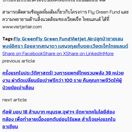
สามารถติดตามข้อมูลเพิ่มเติมเกี่ยวกับโครงการ Fly Green Fund และ
ความพยายามด้านสิ่งแวดล้อมของเวียตเจ็ท ไทยแลนด์ ได้ที่
www.vietjetair.com
Tags:
Fly Green
Fly Green Fund
Vietjet Air
ปลูกป่าชายเลน
พงษ์อิศรา ร้อยลาภ
สญาดา เบญจกุล
​​เก็บขยะ
เวียตเจ็ทไทยแลนด์
Share on Facebook
Share on X
Share on LinkedIn
More
previous article
ครั้งแรกในประวัติศาสตร์! วงการแพทย์ไทยรวมพลัง 38 หน่วย
งาน ผ่าตัดเปลี่ยนข้อเข่าฟรีกว่า 100 ราย คืนคุณภาพชีวิตให้ผู้
ป่วยข้อเข่าเสื่อม
next article
กัลฟ์ มอบ 18 ล้านบาท หนุนรพ.จุฬาฯ จัดหาเทคโนโลยีส่อง
กล้อง เพื่อทำลายเนื้องอกตับอ่อนไร้แผล สำเร็จแห่งแรกใน
อาเซียน