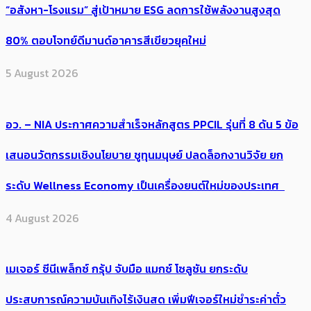
“อสังหา-โรงแรม” สู่เป้าหมาย ESG ลดการใช้พลังงานสูงสุด
80% ตอบโจทย์ดีมานด์อาคารสีเขียวยุคใหม่
5 August 2026
อว. – NIA ประกาศความสำเร็จหลักสูตร PPCIL รุ่นที่ 8 ดัน 5 ข้อ
เสนอนวัตกรรมเชิงนโยบาย ชูทุนมนุษย์ ปลดล็อกงานวิจัย ยก
ระดับ Wellness Economy เป็นเครื่องยนต์ใหม่ของประเทศ
4 August 2026
เมเจอร์ ซีนีเพล็กซ์ กรุ้ป จับมือ แมกซ์ โซลูชัน ยกระดับ
ประสบการณ์ความบันเทิงไร้เงินสด เพิ่มฟีเจอร์ใหม่ชำระค่าตั๋ว