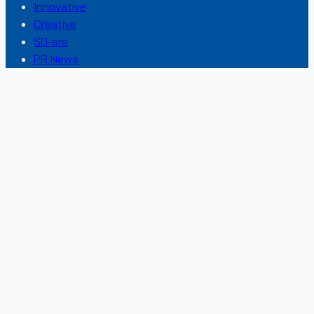
Innovative
Creative
SD-ers
PR News