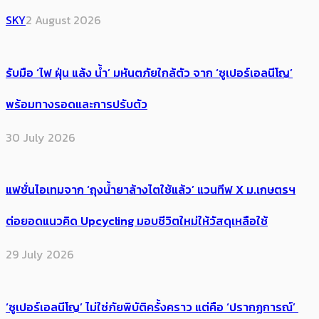
SKY
2 August 2026
รับมือ ‘ไฟ ฝุ่น แล้ง น้ำ’ มหันตภัยใกล้ตัว จาก ‘ซูเปอร์เอลนีโญ’
พร้อมทางรอดและการปรับตัว
30 July 2026
แฟชั่นไอเทมจาก ‘ถุงน้ำยาล้างไตใช้แล้ว’ แวนทีฟ X ม.เกษตรฯ
ต่อยอดแนวคิด Upcycling มอบชีวิตใหม่ให้วัสดุเหลือใช้
29 July 2026
‘ซูเปอร์เอลนีโญ’ ไม่ใช่ภัยพิบัติครั้งคราว แต่คือ ‘ปรากฏการณ์’ ​