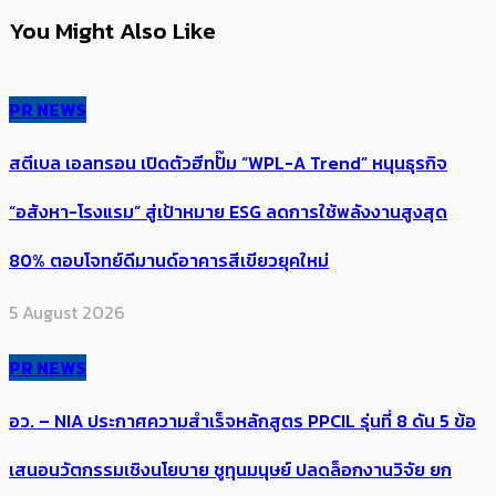
You Might Also Like
PR NEWS
สตีเบล เอลทรอน เปิดตัวฮีทปั๊ม “WPL-A Trend” หนุนธุรกิจ
“อสังหา-โรงแรม” สู่เป้าหมาย ESG ลดการใช้พลังงานสูงสุด
80% ตอบโจทย์ดีมานด์อาคารสีเขียวยุคใหม่
5 August 2026
PR NEWS
อว. – NIA ประกาศความสำเร็จหลักสูตร PPCIL รุ่นที่ 8 ดัน 5 ข้อ
เสนอนวัตกรรมเชิงนโยบาย ชูทุนมนุษย์ ปลดล็อกงานวิจัย ยก