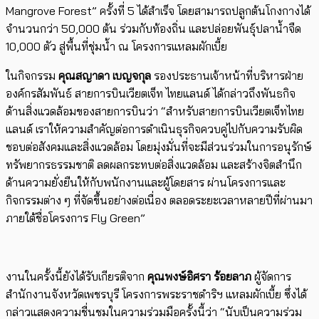
Mangrove Forest” ครั้งที่ 5 ได้สำเร็จ โดยสามารถปลูกต้นโกงกางได้
จำนวนกว่า 50,000 ต้น ร่วมกับท้องถิ่น และปล่อยพันธุ์ปลาน้ำจืด
10,000 ตัว สู่พื้นที่ชุ่มน้ำ ณ โครงการแหลมผักเบี้ย
ในกิจกรรม
คุณสญาดา เบญจกุล
รองประธานเจ้าหน้าที่บริหารฝ่าย
องค์กรสัมพันธ์ สายการบินเวียตเจ็ท ไทยแลนด์ ได้กล่าวถึงพันธกิจ
ด้านสิ่งแวดล้อมของสายการบินว่า “สำหรับสายการบินเวียตเจ็ทไทย
แลนด์ เราให้ความสำคัญต่อการดำเนินธุรกิจควบคู่ไปกับความรับผิด
ชอบต่อสังคมและสิ่งแวดล้อม โดยมุ่งมั่นที่จะมีส่วนร่วมในการอนุรักษ์
ทรัพยากรธรรมชาติ ลดผลกระทบต่อสิ่งแวดล้อม และสร้างจิตสำนึก
ด้านความยั่งยืนให้กับพนักงานและผู้โดยสาร ผ่านโครงการและ
กิจกรรมต่าง ๆ ที่จัดขึ้นอย่างต่อเนื่อง ตลอดระยะเวลาหลายปีที่ผ่านมา
ภายใต้ชื่อโครงการ Fly Green”
งานในครั้งนี้ยังได้รับเกียรติจาก
คุณพงษ์อิศรา ร้อยลาภ
ผู้จัดการ
สำนักงานจังหวัดเพชรบุรี โครงการพระราชดำริฯ แหลมผักเบี้ย ซึ่งได้
กล่าวแสดงความชื่นชมในความร่วมมือครั้งนี้ว่า “นับเป็นความร่วม