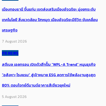
เมืองทองธานี ขึ้นแท่น เขตส่งเสริมเมืองอัจฉริยะ มุ่งยกระดับ
เทคโนโลยี สิ่งแวดล้อม ปักหมุด เมืองอัจฉริยะมีชีวิต ขับเคลื่อน
เศรษฐกิจ
7 August 2026
PR NEWS
สตีเบล เอลทรอน เปิดตัวฮีทปั๊ม “WPL-A Trend” หนุนธุรกิจ
“อสังหา-โรงแรม” สู่เป้าหมาย ESG ลดการใช้พลังงานสูงสุด
80% ตอบโจทย์ดีมานด์อาคารสีเขียวยุคใหม่
5 August 2026