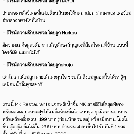
– ดีไซน์ความรักบนขวด โดยลูก
YA.YOI
ถ่ายทอดพลังวิเศษที่แม่เปลี่ยนวันยมให้กลมกล่อม ผ่านคาแรกเตอร์แม่
ร่ายคาถาเซฟใจทั้งบ้าน
– ดีไซน์ความรักบนขวด โดยลูก
Narkas
ตีความแม่คือสูตรลับ ผ่านสัญลักษณ์กุญแจที่ล็อกใจคนที่บ้าน แบบที่
ใครก็เลียนแบบไม่ได้
– ดีไซน์ความรักบนขวด โดยลูก
shojo
เล่าโมเมนต์แม่ลูก ลายเส้นละมุนใจ ชวนนึกถึงแม่ชูสองนิ้วให้เราสู้ๆ
เหมือนน้ำจิ้มชูรสชาติ
งานนี้ MK Restaurants แจกฟรี! น้ำจิ้ม MK ลายลิมิเต็ดสุดพิเศษ
พร้อมส่งมอบความสุขให้แม่อิ่มท้องอิ่มใจ แบบจุก ๆ เมื่อทานอาหาร
หรือเครื่องดื่มครบ 1,199 บาท (ก่อนหักส่วนลด) หรือ เมื่อทาน โปรโม
ชั่น คุ้ม คุ้ม อิ่มไม่อั้น 299 บาท จำนวน 4 คนขึ้นไป รับทันที 1 ขวด