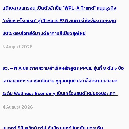
สตีเบล เอลทรอน เปิดตัวฮีทปั๊ม “WPL-A Trend” หนุนธุรกิจ
“อสังหา-โรงแรม” สู่เป้าหมาย ESG ลดการใช้พลังงานสูงสุด
80% ตอบโจทย์ดีมานด์อาคารสีเขียวยุคใหม่
5 August 2026
อว. – NIA ประกาศความสำเร็จหลักสูตร PPCIL รุ่นที่ 8 ดัน 5 ข้อ
เสนอนวัตกรรมเชิงนโยบาย ชูทุนมนุษย์ ปลดล็อกงานวิจัย ยก
ระดับ Wellness Economy เป็นเครื่องยนต์ใหม่ของประเทศ
4 August 2026
เมเจอร์ ซีนีเพล็กซ์ กรุ้ป จับมือ แมกซ์ โซลูชัน ยกระดับ