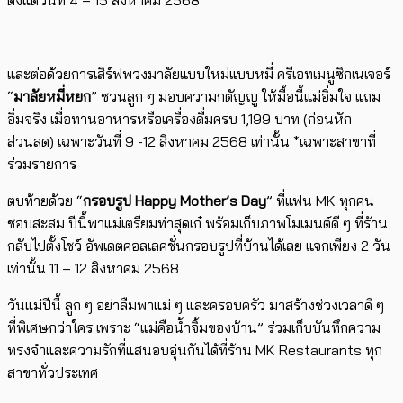
ตั้งแต่วันที่ 4 – 15 สิงหาคม 2568
และต่อด้วยการเสิร์ฟพวงมาลัยแบบใหม่แบบหมี่ ครีเอทเมนูซิกเนเจอร์
“
มาลัยหมี่หยก
” ชวนลูก ๆ มอบความกตัญญู ให้มื้อนี้แม่อิ่มใจ แถม
อิ่มจริง เมื่อทานอาหารหรือเครื่องดื่มครบ 1,199 บาท (ก่อนหัก
ส่วนลด) เฉพาะวันที่ 9 -12 สิงหาคม 2568 เท่านั้น *เฉพาะสาขาที่
ร่วมรายการ
ตบท้ายด้วย “
กรอบรูป Happy Mother’s Day
” ที่แฟน MK ทุกคน
ชอบสะสม ปีนี้พาแม่เตรียมท่าสุดเก๋ พร้อมเก็บภาพโมเมนต์ดี ๆ ที่ร้าน
กลับไปตั้งโชว์ อัพเดตคอลเลคชั่นกรอบรูปที่บ้านได้เลย แจกเพียง 2 วัน
เท่านั้น 11 – 12 สิงหาคม 2568
วันแม่ปีนี้ ลูก ๆ อย่าลืมพาแม่ ๆ และครอบครัว มาสร้างช่วงเวลาดี ๆ
ที่พิเศษกว่าใคร เพราะ “แม่คือน้ำจิ้มของบ้าน” ร่วมเก็บบันทึกความ
ทรงจำและความรักที่แสนอบอุ่นกันได้ที่ร้าน MK Restaurants ทุก
สาขาทั่วประเทศ