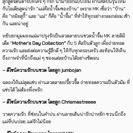
สุกี้สูตรต้นตำรับที่ใคร ๆ ก็รัก นำมาออกแบบใหม่ ผ่านศิลปินรุ่นใหม่
กับไอเดียสุดน่ารัก “แม่คือน้ำจิ้มของบ้าน” เพราะ MK เชื่อว่า “บ้าน”
คือ “หม้อสุกี้” และ “แม่” ก็คือ “น้ำจิ้ม” ที่ทำให้ทุกอย่างกลมกล่อม เข้า
กัน และน่าอยู่
หยิบยกมุมมองแม่มาปรุงรักเป็นลวดลายบนขวดน้ำจิ้ม MK ลายลิมิ
เต็ด “
Mother’s Day Collection”
กับ 5 ศิลปินตัวลูก เพื่อถ่ายทอด
ความรัก และส่งต่อความรู้สึกดี ๆ ให้กับทุกครอบครัว สะท้อนให้เห็น
ถึงภาพจำที่นึกถึงแม่ ๆ ของแต่ละบ้านได้อย่างชัดเจน
– ดีไซน์ความรักบนขวด โดยลูก
jumbojan
ฉลองให้แม่สุดแซ่บ ผ่านลวดลายเปรี้ยวจี๊ด ถ่ายทอดความเป็นตัวมัม ที่
แซ่บได้ ไม่ต้องพึ่งพริก
– ดีไซน์ความรักบนขวด โดยลูก
Chrismastreeee
วาดความรัก..ที่ซ่อนในคำบ่น ผ่านลายเส้นน่ารักน่าหยิก ชวนนึกถึง
แม่ที่บ่นบ่อย..แต่รักไม่น้อย