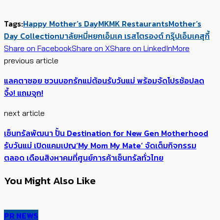
Tags:
Happy Mother’s Day
MK
MK Restaurants
Mother’s
Day Collection
มาลัยหมี่หยก
เอ็มเค เรสโตรองต์ กรุ๊ป
เอ็มเคสุกี้
Share on Facebook
Share on X
Share on LinkedIn
More
previous article
แลคตาซอย ชวนบอกรักแม่ต้อนรับวันแม่ พร้อมจัดโปรช้อปลด
จึ้ง! แถมจุก!
next article
เซ็นทรัลพัฒนา ปั้น Destination for New Gen Motherhood
รับวันแม่ เปิดแคมเปญ‘My Mom My Mate’ จัดเต็มกิจกรรม
ตลอด เดือนสิงหาคมที่ศูนย์การค้าเซ็นทรัลทั่วไทย
You Might Also Like
PR NEWS