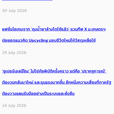
30 July 2026
แฟชั่นไอเทมจาก ‘ถุงน้ำยาล้างไตใช้แล้ว’ แวนทีฟ X ม.เกษตรฯ
ต่อยอดแนวคิด Upcycling มอบชีวิตใหม่ให้วัสดุเหลือใช้
29 July 2026
‘ซูเปอร์เอลนีโญ’ ไม่ใช่ภัยพิบัติครั้งคราว แต่คือ ‘ปรากฏการณ์’ ​
ต้อง​วนกลับมาใหม่ และรุนแรงมากขึ้น อีกหนึ่งความเสี่ยงที่ภาครัฐ
ต้องวางแผนรับมืออย่างเป็นระบบและยั่งยืน
24 July 2026