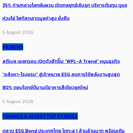
35% ท่ามกลางโลกผันผวน เปิดกลยุทธ์เชิงรุก บริหารต้นทุน ดูแล
ห่วงโซ่ โฟกัสตลาดมูลค่าสูง ยั่งยืน
5 August 2026
PR NEWS
สตีเบล เอลทรอน เปิดตัวฮีทปั๊ม “WPL-A Trend” หนุนธุรกิจ
“อสังหา-โรงแรม” สู่เป้าหมาย ESG ลดการใช้พลังงานสูงสุด
80% ตอบโจทย์ดีมานด์อาคารสีเขียวยุคใหม่
5 August 2026
FINANCE & INVEST
TOP STORIES
ตลาด ESG Bond ประเทศไทย โตทะลุ 1 ล้านล้านบาท พร้อมเติม