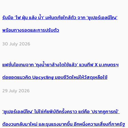
รับมือ ‘ไฟ ฝุ่น แล้ง น้ำ’ มหันตภัยใกล้ตัว จาก ‘ซูเปอร์เอลนีโญ’
พร้อมทางรอดและการปรับตัว
30 July 2026
แฟชั่นไอเทมจาก ‘ถุงน้ำยาล้างไตใช้แล้ว’ แวนทีฟ X ม.เกษตรฯ
ต่อยอดแนวคิด Upcycling มอบชีวิตใหม่ให้วัสดุเหลือใช้
29 July 2026
‘ซูเปอร์เอลนีโญ’ ไม่ใช่ภัยพิบัติครั้งคราว แต่คือ ‘ปรากฏการณ์’ ​
ต้อง​วนกลับมาใหม่ และรุนแรงมากขึ้น อีกหนึ่งความเสี่ยงที่ภาครัฐ