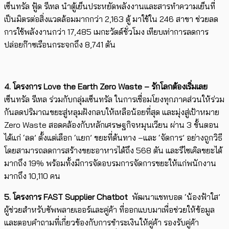
เซ็นทรัล ฟู้ด รีเทล นำตู้เย็นประหยัดพลังงานและสารทำความเย็นที่
เป็นมิตรต่อสิ่งแวดล้อมมากกว่า 2,163 ตู้ มาใช้ใน 246 สาขา ช่วยลด
การใช้พลังงานกว่า 17,485 เมกะวัตต์ชั่วโมง เทียบเท่าการลดการ
ปล่อยก๊าซเรือนกระจกถึง 8,741 ตัน
4. โครงการ
Love the Earth Zero Waste –
รักโลกต้องเริ่มเลย
เซ็นทรัล รีเทล ร่วมกับกลุ่มเซ็นทรัล ในการเชื่อมโยงทุกภาคส่วนให้ร่วม
กันลดปริมาณขยะสู่หลุมฝังกลบให้เหลือน้อยที่สุด และมุ่งสู่เป้าหมาย
Zero Waste สอดคล้องกับหลักเศรษฐกิจหมุนเวียน ผ่าน 3 ขั้นตอน
ได้แก่ ‘ลด’ ตั้งแต่เลือก ‘แยก’ ขยะที่ต้นทาง –และ ‘จัดการ’ อย่างถูกวิธี
โดยสามารถลดการสร้างขยะอาหารได้ถึง 568 ตัน และรีไซเคิลขยะได้
มากถึง 19% พร้อมทั้งมีการจัดอบรมการจัดการขยะให้แก่พนักงาน
มากถึง 10,110 คน
5. โครงการ
FAST Supplier Chatbot
พัฒนาแชทบอต ‘น้องฟ้าใส’
ผู้ช่วยสำหรับซัพพลายเออร์และคู่ค้า ที่ออกแบบมาเพื่อช่วยให้ข้อมูล
และตอบคำถามที่เกี่ยวข้องกับการชำระเงินให้คู่ค้า รองรับคู่ค้า