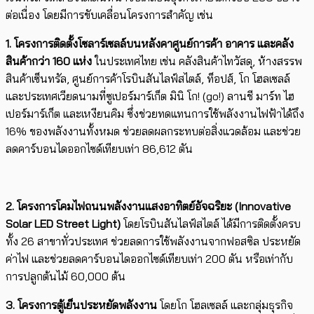
ต่อเนื่อง โดยมีการขับเคลื่อน​​​โครงการสำคัญ ​เช่น
1. โครงการติดตั้งโซลาร์เซลล์บนหลังคาศูนย์การค้า อาคาร และคลัง
สินค้ากว่า
160
แห่ง
ในประเทศไทย เช่น คลังสินค้าไทวัสดุ, ห้างสรรพ
สินค้าเซ็นทรัล, ศูนย์การค้าโรบินสันไลฟ์สไตล์, ท็อปส์, โก โฮลเซลล์
และประเทศเวียดนามที่ซูเปอร์มาร์เก็ต มินิ โก! (go!) ลานชี มาร์ท ไฮ
เปอร์มาร์เก็ต และเหงียนคิม ซึ่งช่วยทดแทนการใช้พลังงานไฟฟ้าได้ถึง
16% ของพลังงานทั้งหมด ช่วยลดผลกระทบต่อสิ่งแวดล้อม และช่วย
ลดคาร์บอนไดออกไซด์เทียบเท่า 86,612 ตัน
2. โครงการโคมไฟถนนพลังงานแสงอาทิตย์อัจฉริยะ (
Innovative
Solar LED Street Light)
โดยโรบินสันไลฟ์สไตล์ ได้มีการติดตั้งครบ
ทั้ง 26 สาขาทั่วประเทศ ช่วยลดการใช้พลังงานจากฟอสซิล ประหยัด
ค่าไฟ และช่วยลดคาร์บอนไดออกไซด์เทียบเท่า 200 ตัน หรือเท่ากับ
การปลูกต้นไม้ 60,000 ต้น
3. โครงการตู้เย็นประหยัดพลังงาน
โดยโก โฮลเซลล์ และกลุ่มธุรกิจ