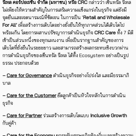
รีเทล คอร์ปอเรชั่น จำกัด (มหาชน) หรือ
CRC
กล่าวว่า เซ็นทรัล รีเทล
ไม่เพียงให้ความสำคัญในการเสริมความแข็งแกร่งในธุรกิจ แต่ยังมี
จุดยืนและเจตนารมณ์ที่ชัดเจน ในการเป็น ‘
Retail and Wholesale
For All’
เพื่อสร้างการเติบโตอย่างยั่งยืนให้ทุกภาคส่วนได้เติบโตไป
พร้อมกัน โดยการผสานปรัชญาการดำเนินธุรกิจ
CRC Care
ทั้ง 7 มิติ
เข้าเป็นส่วนหนึ่งของทุกแผนงาน เพื่อเป็นรากฐานสำคัญของการ
เติบโตที่ยั่งยืนในระยะยาว และสามารถสร้าง​ผลกระทบเชิงบวกผ่าน​
การดำเนินธุรกิจของเซ็นทรัล รีเทล ได้ทั้ง Ecosystem อย่างเป็นรูป
ธรรม ​ประกอบ​ด้วย​
–
Care for Governance
ดำเนินธุรกิจอย่างโปร่งใส และมีธรรมาภิ
บาล
–
Care for the Customer
ยึดลูกค้าเป็นหัวใจหลักในการดำเนิน
ธุรกิจ
–
Care for Partner
ร่วมสร้างการเติบโตแบบ
Inclusive Growth
กับคู่ค้า
–
Care for the Economy
ยกระดับเศรษฐกิจท้องถิ่นและสร้างความ