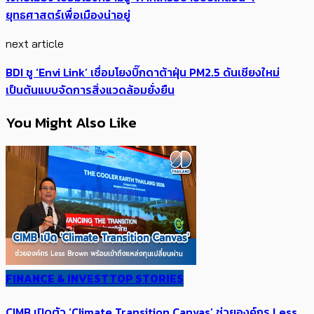
ยุทธศาสตร์เพื่อเมืองน่าอยู่
next article
BDI ชู ‘Envi Link’ เชื่อมโยงบิ๊กดาต้าฝุ่น PM2.5 ดันเชียงใหม่
เป็นต้นแบบจัดการสิ่งแวดล้อมยั่งยืน
You Might Also Like
FINANCE & INVEST
TOP STORIES
CIMB เปิดตัว ‘Climate Transition Canvas’ ช่วย​องค์กร​ Less