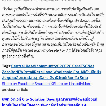
“ในโลกธุรกิจที่มีความท้าทายมากมาย การเติบโตที่ดูเพียงตัวเลข
ยอดขายและกำไรอาจไม่ใช่เป้าหมายหลักขององค์กรอีกต่อไป แต่สิ่ง
สำคัญคือการออกแบบอนาคตที่ตอบโจทย์ทั้งลูกค้า สังคม และโลก
ใบนี้ไปพร้อมกัน ซึ่งเราเชื่อว่า การเติบโตที่ยั่งยืนจะเกิดขึ้นได้จริง ก็
ต่อเมื่อทุกการตัดสินใจ ตั้งแต่กลยุทธ์ ไปจนถึงการลงมือปฏิบัติ สร้าง
คุณค่าได้ทั้งในเชิงเศรษฐกิจ สังคม และสิ่งแวดล้อม เพื่อก้าวสู่
อนาคตอย่างมั่นคง ที่ทุกคนสามารถเติบโตไปพร้อมกับเซ็นทรัล รีเทล
ภายใต้จุดยืน Retail and Wholesale For All ได้อย่างแท้จริง”
คุณ
สุทธิสาร กล่าวทิ้งท้าย
Tags:
Central Retail
community
CRC
CRC Care
ESG
Net
Zero
ReNEW
Retail
Retail and Wholesale For All
ค้าปลีก
ค้า
ส่ง
ชุมชน
สิ่งแวดล้อม
สุทธิสาร จิราธิวัฒน์
เซ็นทรัล รีเทล
Share on Facebook
Share on X
Share on LinkedIn
More
previous article
บพท.จัดเวที City Solution Days บูรณาการพลังพลเมืองแก้
โจทย์เมือง เชื่อมโยงความรู้-ภาคีเครือข่ายขับเคลื่อน 4