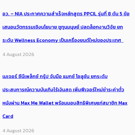
อว. – NIA ประกาศความสำเร็จหลักสูตร PPCIL รุ่นที่ 8 ดัน 5 ข้อ
เสนอนวัตกรรมเชิงนโยบาย ชูทุนมนุษย์ ปลดล็อกงานวิจัย ยก
ระดับ Wellness Economy เป็นเครื่องยนต์ใหม่ของประเทศ
4 August 2026
เมเจอร์ ซีนีเพล็กซ์ กรุ้ป จับมือ แมกซ์ โซลูชัน ยกระดับ
ประสบการณ์ความบันเทิงไร้เงินสด เพิ่มฟีเจอร์ใหม่ชำระค่าตั๋ว
หนังผ่าน Max Me Wallet พร้อมมอบสิทธิพิเศษแก่สมาชิก Max
Card
4 August 2026