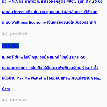
อว. – NIA ประกาศความสำเร็จหลักสูตร PPCIL รุ่นที่ 8 ดัน 5 ข้อ
เสนอนวัตกรรมเชิงนโยบาย ชูทุนมนุษย์ ปลดล็อกงานวิจัย ยก
ระดับ Wellness Economy เป็นเครื่องยนต์ใหม่ของประเทศ
4 August 2026
PR NEWS
เมเจอร์ ซีนีเพล็กซ์ กรุ้ป จับมือ แมกซ์ โซลูชัน ยกระดับ
ประสบการณ์ความบันเทิงไร้เงินสด เพิ่มฟีเจอร์ใหม่ชำระค่าตั๋ว
หนังผ่าน Max Me Wallet พร้อมมอบสิทธิพิเศษแก่สมาชิก Max
Card
4 August 2026