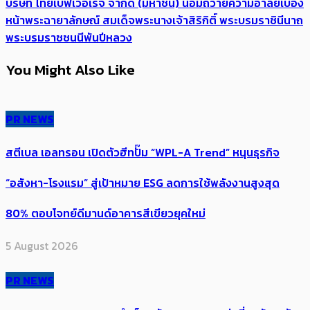
บริษัท ไทยเบฟเวอเรจ จำกัด (มหาชน) น้อมถวายความอาลัยเบื้อง
หน้าพระฉายาลักษณ์ สมเด็จพระนางเจ้าสิริกิติ์ พระบรมราชินีนาถ
พระบรมราชชนนีพันปีหลวง
You Might Also Like
PR NEWS
สตีเบล เอลทรอน เปิดตัวฮีทปั๊ม “WPL-A Trend” หนุนธุรกิจ
“อสังหา-โรงแรม” สู่เป้าหมาย ESG ลดการใช้พลังงานสูงสุด
80% ตอบโจทย์ดีมานด์อาคารสีเขียวยุคใหม่
5 August 2026
PR NEWS