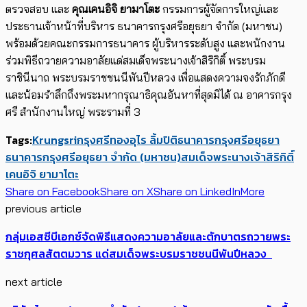
ตรวจสอบ และ
คุณเคนอิจิ ยามาโตะ
กรรมการผู้จัดการใหญ่และ
ประธานเจ้าหน้าที่บริหาร ธนาคารกรุงศรีอยุธยา จำกัด (มหาชน)
พร้อมด้วยคณะกรรมการธนาคาร ผู้บริหารระดับสูง และพนักงาน
ร่วมพิธีถวายความอาลัยแด่สมเด็จพระนางเจ้าสิริกิติ์ พระบรม
ราชินีนาถ พระบรมราชชนนีพันปีหลวง เพื่อแสดงความจงรักภักดี
และน้อมรำลึกถึงพระมหากรุณาธิคุณอันหาที่สุดมิได้ ณ อาคารกรุง
ศรี สำนักงานใหญ่ พระรามที่ 3
Tags:
Krungsri
กรุงศรี
ทองอุไร ลิ้มปิติ
ธนาคารกรุงศรีอยุธยา
ธนาคารกรุงศรีอยุธยา จำกัด (มหาชน)
สมเด็จพระนางเจ้าสิริกิติ์
เคนอิจิ ยามาโตะ
Share on Facebook
Share on X
Share on LinkedIn
More
previous article
กลุ่มเอสซีบีเอกซ์จัดพิธีแสดงความอาลัยและตักบาตรถวายพระ
ราชกุศลสัตตมวาร แด่สมเด็จพระบรมราชชนนีพันปีหลวง
next article