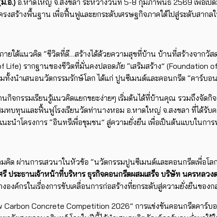
ม.อ.)
อ.หาดใหญ่ จ.สงขลา ระหว่างวันที่ 5-8 กุมภาพันธ์ 2569 เพื่อเปิด
งสร้างพื้นฐาน เพื่อฟื้นฟูและยกระดับเศรษฐกิจภาคใต้ไปสู่ระดับสาก
ยใต้แนวคิด “ชีวิตที่ดี…สร้างได้ด้วยความสุขที่บ้าน บ้านที่สร้างจากวัสด
ion of Life) รากฐานของชีวิตที่มั่นคงปลอดภัย “เสริมสร้าง” (Foundat
ั้งนำเสนอนวัตกรรมรักษ์โลก ได้แก่ ปูนซีเมนต์และคอนกรีต “คาร์บอนต่ำ
 ผ่านกิจกรรมเรียนรู้แนวคิดแยกขยะง่ายๆ เริ่มต้นได้ที่บ้านคุณ รวมถึงจัดก
อสมทบทุนและฟื้นฟูโรงเรียนวัดท่านางหอม อ.หาดใหญ่ จ.สงขลา ที่ได้รั
งแนะนำโครงการ “อินทรีเพื่อชุมชน” สู่ความยั่งยืน เพื่อเป็นต้นแบบในกา
ามคิด ผ่านการเสวนาในหัวข้อ “นวัตกรรมปูนซีเมนต์และคอนกรีตเพื่อโลกแ
นาศรี ประธานเจ้าหน้าที่บริหาร ธุรกิจคอนกรีตผสมเสร็จ บริษัท นครหลว
ค์กรในเรื่องการขับเคลื่อนการก่อสร้างที่ยกระดับสู่ความยั่งยืนของก
w Carbon Concrete Competition 2026” การแข่งขันคอนกรีตคาร์บอนต่ำ