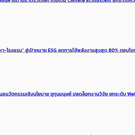
 เปลี่ยนผ่านตามมาตรวัดโลก เติมเต็ม ​Climate Ecosystem ยกระดับ​ค
งหา-โรงแรม” สู่เป้าหมาย ESG ลดการใช้พลังงานสูงสุด 80% ตอบโจท
้อเสนอนวัตกรรมเชิงนโยบาย ชูทุนมนุษย์ ปลดล็อกงานวิจัย ยกระดับ