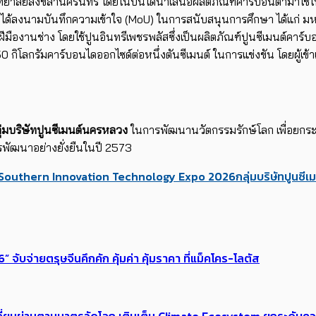
ทยาลัยสงขลานครินทร์ โดยในปีนี้ได้นำเสนอผลิตภัณฑ์คาร์บอนต่ำมาใช้ใ
งได้ลงนามบันทึกความเข้าใจ (MoU) ในการสนับสนุนการศึกษา ได้แก่ 
ืองานช่าง โดยใช้ปูนอินทรีเพชรพลัสซึ่งเป็นผลิตภัณฑ์ปูนซีเมนต์คาร
0 กิโลกรัมคาร์บอนไดออกไซด์ต่อหนึ่งตันซีเมนต์ ในการแข่งขัน โดยผู้เข้
ุ่มบริษัทปูนซีเมนต์นครหลวง
ในการพัฒนานวัตกรรมรักษ์โลก เพื่อยกระด
ารพัฒนาอย่างยั่งยืนในปี 2573
Southern Innovation Technology Expo 2026
กลุ่มบริษัทปูนซ
 จับจ่ายตรุษจีนคึกคัก คุ้มค่า คุ้มราคา ที่แม็คโคร-โลตัส