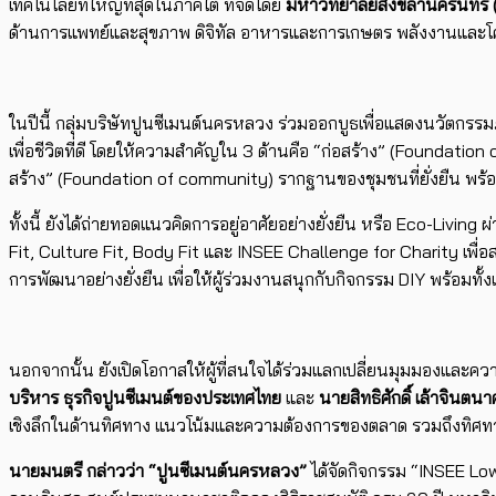
เทคโนโลยีที่ใหญ่ที่สุดในภาคใต้ ที่จัดโดย
มหาวิทยาลัยสงขลานครินทร์
(
ด้านการแพทย์และสุขภาพ ดิจิทัล อาหารและการเกษตร พลังงานและโคร
ในปีนี้ กลุ่มบริษัทปูนซีเมนต์นครหลวง ร่วมออกบูธเพื่อแสดงนวัตกรรมภา
เพื่อชีวิตที่ดี โดยให้ความสำคัญใน 3 ด้านคือ “ก่อสร้าง” (Foundat
สร้าง” (Foundation of community) รากฐานของชุมชนที่ยั่งยืน พร้อมท
ทั้งนี้ ยังได้ถ่ายทอดแนวคิดการอยู่อาศัยอย่างยั่งยืน หรือ Eco-Living
Fit, Culture Fit, Body Fit และ INSEE Challenge for Charity เพื่
การพัฒนาอย่างยั่งยืน เพื่อให้ผู้ร่วมงานสนุกกับกิจกรรม DIY พร้อมทั้
นอกจากนั้น ยังเปิดโอกาสให้ผู้ที่สนใจได้ร่วมแลกเปลี่ยนมุมมองและคว
บริหาร ธุรกิจปูนซีเมนต์ของประเทศไทย
และ
นายสิทธิศักดิ์ เล้าจินต
เชิงลึกในด้านทิศทาง แนวโน้มและความต้องการของตลาด รวมถึงทิศทางอง
นายมนตรี กล่าวว่า
“
ปูนซีเมนต์นครหลวง
”
ได้จัดกิจกรรม “INSEE Lo