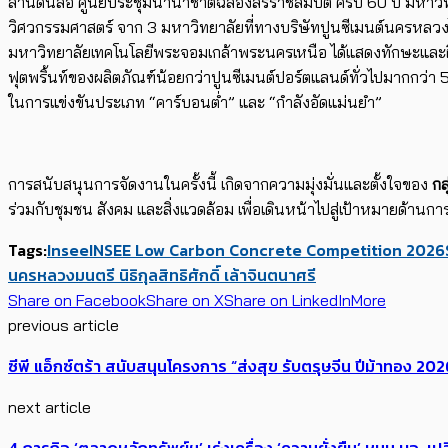
ลานดินสอ ศูนย์ประชุมนานาชาติฉลองสิริราชสมบัติ ครบ 60 ปี มหาวิ
วิศวกรรมศาสตร์ จาก 3 มหาวิทยาลัยที่ทางบริษัทปูนซีเมนต์นครหลว
มหาวิทยาลัยเทคโนโลยีพระจอมเกล้าพระนครเหนือ ได้แสดงทักษะและฝีม
ฟุตพริ้นท์ของผลิตภัณฑ์น้อยกว่าปูนซีเมนต์ปอร์ตแลนด์ทั่วไปมากกว่า 5
ในการแข่งขันประเภท “คาร์บอนต่ำ” และ “กำลังอัดแม่นยำ”
การสนับสนุนการจัดงานในครั้งนี้ เกิดจากความมุ่งมั่นและตั้งใจของ
กล
ร่วมกับชุมชน สังคม และสิ่งแวดล้อม เพื่อเดินหน้าไปสู่เป้าหมายด้านก
Tags:
Insee
INSEE Low Carbon Concrete Competition 2026
นครหลวง
มนตรี นิธิกุล
สิทธิศักดิ์ เล้าจินตนาศรี
Share on Facebook
Share on X
Share on LinkedIn
More
previous article
ซีพี แอ็กซ์ตร้า สนับสนุนโครงการ “ส่งสุข รับตรุษจีน ปีม้าทอง 2026”
next article