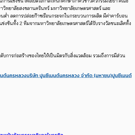
นการแข่งขัน เพื่อเปิดโอกาสให้นักศึกษาภาควิชาวิศวกรรมโยธา คณะ
มหาวิทยาลัยสงขลานครินทร์ มหาวิทยาลัยเกษตรศาสตร์ และ
์บอนต่ำ ลดการปล่อยก๊าซเรือนกระจกในกระบวนการผลิต มีค่าคาร์บอน
าแข่งขันทั้ง 2 ทีมจากมหาวิทยาลัยเกษตรศาสตร์ได้รับรางวัลชนะเลิศทั้ง
ับการก่อสร้างของไทยให้เป็นมิตรกับสิ่งแวดล้อม รวมถึงการมีส่วน
ีเมนต์นครหลวง
บริษัท ปูนซีเมนต์นครหลวง จำกัด (มหาชน)
ปูนซีเมนต์