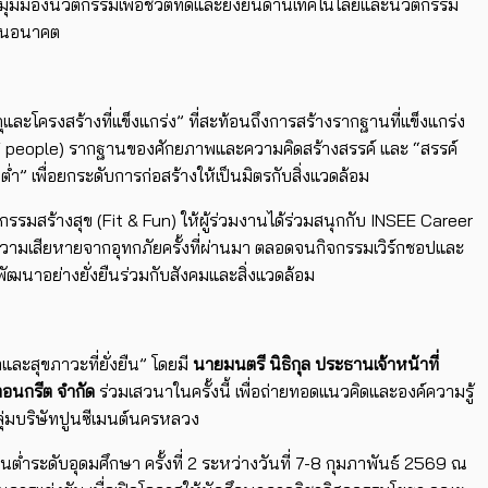
มุมมองนวัตกรรมเพื่อชีวิตที่ดีและยั่งยืนด้านเทคโนโลยีและนวัตกรรม
ลในอนาคต
ุและโครงสร้างที่แข็งแกร่ง” ที่สะท้อนถึงการสร้างรากฐานที่แข็งแกร่ง
ion of people) รากฐานของศักยภาพและความคิดสร้างสรรค์ และ “สรรค์
” เพื่อยกระดับการก่อสร้างให้เป็นมิตรกับสิ่งแวดล้อม
ิจกรรมสร้างสุข (Fit & Fun) ให้ผู้ร่วมงานได้ร่วมสนุกกับ INSEE Career
บความเสียหายจากอุทกภัยครั้งที่ผ่านมา ตลอดจนกิจกรรมเวิร์กชอปและ
รพัฒนาอย่างยั่งยืนร่วมกับสังคมและสิ่งแวดล้อม
ละสุขภาวะที่ยั่งยืน” โดยมี
นายมนตรี นิธิกุล ประธานเจ้าหน้าที่
งตอนกรีต จำกัด
ร่วมเสวนาในครั้งนี้ เพื่อถ่ายทอดแนวคิดและองค์ความรู้
ลุ่มบริษัทปูนซีเมนต์นครหลวง
ระดับอุดมศึกษา ครั้งที่ 2 ระหว่างวันที่ 7-8 กุมภาพันธ์ 2569 ณ