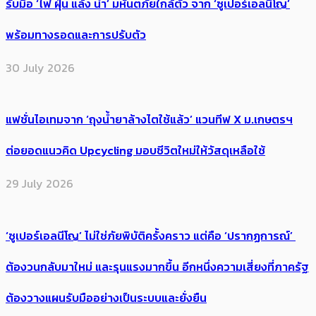
รับมือ ‘ไฟ ฝุ่น แล้ง น้ำ’ มหันตภัยใกล้ตัว จาก ‘ซูเปอร์เอลนีโญ’
พร้อมทางรอดและการปรับตัว
30 July 2026
แฟชั่นไอเทมจาก ‘ถุงน้ำยาล้างไตใช้แล้ว’ แวนทีฟ X ม.เกษตรฯ
ต่อยอดแนวคิด Upcycling มอบชีวิตใหม่ให้วัสดุเหลือใช้
29 July 2026
‘ซูเปอร์เอลนีโญ’ ไม่ใช่ภัยพิบัติครั้งคราว แต่คือ ‘ปรากฏการณ์’ ​
ต้อง​วนกลับมาใหม่ และรุนแรงมากขึ้น อีกหนึ่งความเสี่ยงที่ภาครัฐ
ต้องวางแผนรับมืออย่างเป็นระบบและยั่งยืน