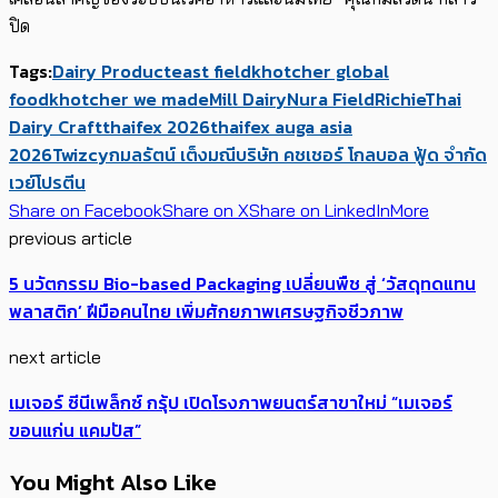
ปิด
Tags:
Dairy Product
east field
khotcher global
food
khotcher we made
Mill Dairy
Nura Field
Richie
Thai
Dairy Craft
thaifex 2026
thaifex auga asia
2026
Twizcy
กมลรัตน์ เต็งมณี
บริษัท คชเชอร์ โกลบอล ฟู้ด จำกัด
เวย์โปรตีน
Share on Facebook
Share on X
Share on LinkedIn
More
previous article
5 นวัตกรรม Bio-based Packaging ​เปลี่ยนพืช สู่ ‘วัสดุทดแทน
พลาสติก’ ​​ฝีมือคนไทย​ เพิ่มศักยภาพเศรษฐกิจชีวภาพ
next article
เมเจอร์ ซีนีเพล็กซ์ กรุ้ป เปิดโรงภาพยนตร์สาขาใหม่ “เมเจอร์
ขอนแก่น แคมปัส”
You Might Also Like