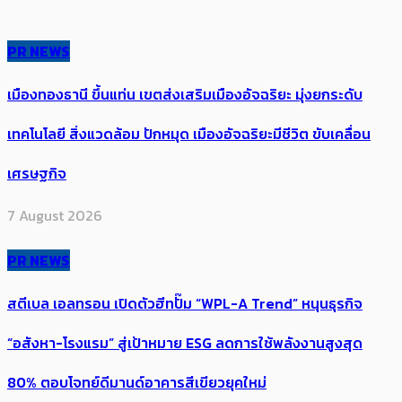
PR NEWS
เมืองทองธานี ขึ้นแท่น เขตส่งเสริมเมืองอัจฉริยะ มุ่งยกระดับ
เทคโนโลยี สิ่งแวดล้อม ปักหมุด เมืองอัจฉริยะมีชีวิต ขับเคลื่อน
เศรษฐกิจ
7 August 2026
PR NEWS
สตีเบล เอลทรอน เปิดตัวฮีทปั๊ม “WPL-A Trend” หนุนธุรกิจ
“อสังหา-โรงแรม” สู่เป้าหมาย ESG ลดการใช้พลังงานสูงสุด
80% ตอบโจทย์ดีมานด์อาคารสีเขียวยุคใหม่