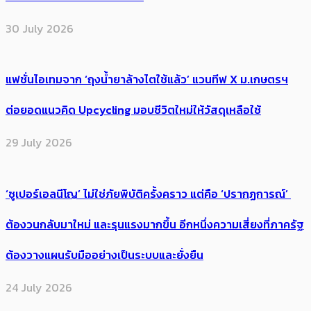
30 July 2026
แฟชั่นไอเทมจาก ‘ถุงน้ำยาล้างไตใช้แล้ว’ แวนทีฟ X ม.เกษตรฯ
ต่อยอดแนวคิด Upcycling มอบชีวิตใหม่ให้วัสดุเหลือใช้
29 July 2026
‘ซูเปอร์เอลนีโญ’ ไม่ใช่ภัยพิบัติครั้งคราว แต่คือ ‘ปรากฏการณ์’ ​
ต้อง​วนกลับมาใหม่ และรุนแรงมากขึ้น อีกหนึ่งความเสี่ยงที่ภาครัฐ
ต้องวางแผนรับมืออย่างเป็นระบบและยั่งยืน
24 July 2026