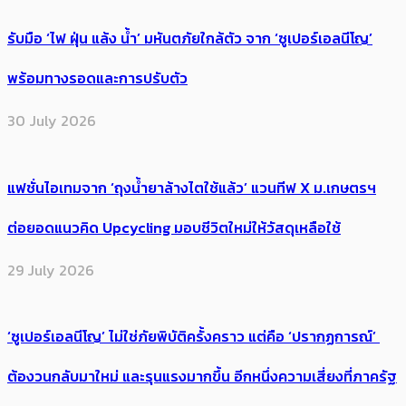
รับมือ ‘ไฟ ฝุ่น แล้ง น้ำ’ มหันตภัยใกล้ตัว จาก ‘ซูเปอร์เอลนีโญ’
พร้อมทางรอดและการปรับตัว
30 July 2026
แฟชั่นไอเทมจาก ‘ถุงน้ำยาล้างไตใช้แล้ว’ แวนทีฟ X ม.เกษตรฯ
ต่อยอดแนวคิด Upcycling มอบชีวิตใหม่ให้วัสดุเหลือใช้
29 July 2026
‘ซูเปอร์เอลนีโญ’ ไม่ใช่ภัยพิบัติครั้งคราว แต่คือ ‘ปรากฏการณ์’ ​
ต้อง​วนกลับมาใหม่ และรุนแรงมากขึ้น อีกหนึ่งความเสี่ยงที่ภาครัฐ