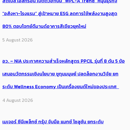
สตีเบล เอลทรอน เปิดตัวฮีทปั๊ม “WPL-A Trend” หนุนธุรกิจ
“อสังหา-โรงแรม” สู่เป้าหมาย ESG ลดการใช้พลังงานสูงสุด
80% ตอบโจทย์ดีมานด์อาคารสีเขียวยุคใหม่
5 August 2026
อว. – NIA ประกาศความสำเร็จหลักสูตร PPCIL รุ่นที่ 8 ดัน 5 ข้อ
เสนอนวัตกรรมเชิงนโยบาย ชูทุนมนุษย์ ปลดล็อกงานวิจัย ยก
ระดับ Wellness Economy เป็นเครื่องยนต์ใหม่ของประเทศ
4 August 2026
เมเจอร์ ซีนีเพล็กซ์ กรุ้ป จับมือ แมกซ์ โซลูชัน ยกระดับ