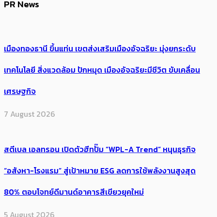
PR News
เมืองทองธานี ขึ้นแท่น เขตส่งเสริมเมืองอัจฉริยะ มุ่งยกระดับ
เทคโนโลยี สิ่งแวดล้อม ปักหมุด เมืองอัจฉริยะมีชีวิต ขับเคลื่อน
เศรษฐกิจ
7 August 2026
สตีเบล เอลทรอน เปิดตัวฮีทปั๊ม “WPL-A Trend” หนุนธุรกิจ
“อสังหา-โรงแรม” สู่เป้าหมาย ESG ลดการใช้พลังงานสูงสุด
80% ตอบโจทย์ดีมานด์อาคารสีเขียวยุคใหม่
5 August 2026