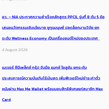
อว. – NIA ประกาศความสำเร็จหลักสูตร PPCIL รุ่นที่ 8 ดัน 5 ข้อ
เสนอนวัตกรรมเชิงนโยบาย ชูทุนมนุษย์ ปลดล็อกงานวิจัย ยก
ระดับ Wellness Economy เป็นเครื่องยนต์ใหม่ของประเทศ
4 August 2026
เมเจอร์ ซีนีเพล็กซ์ กรุ้ป จับมือ แมกซ์ โซลูชัน ยกระดับ
ประสบการณ์ความบันเทิงไร้เงินสด เพิ่มฟีเจอร์ใหม่ชำระค่าตั๋ว
หนังผ่าน Max Me Wallet พร้อมมอบสิทธิพิเศษแก่สมาชิก Max
Card