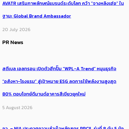
AVATR เสริมภาพลักษณ์แบรนด์ระดับโลก คว้า “จางหลิงเฮ่อ” ใน
ฐานะ Global Brand Ambassador
20 July 2026
PR News
สตีเบล เอลทรอน เปิดตัวฮีทปั๊ม “WPL-A Trend” หนุนธุรกิจ
“อสังหา-โรงแรม” สู่เป้าหมาย ESG ลดการใช้พลังงานสูงสุด
80% ตอบโจทย์ดีมานด์อาคารสีเขียวยุคใหม่
5 August 2026
อว. – NIA ประกาศความสำเร็จหลักสูตร PPCIL รุ่นที่ 8 ดัน 5 ข้อ