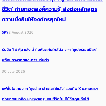
ชีวิต’ ถ่ายทอดองค์ความรู้ ส่งต่อหลักสูตร
ความยั่งยืนให้องค์กรยุคใหม่
SKY
2 August 2026
รับมือ ‘ไฟ ฝุ่น แล้ง น้ำ’ มหันตภัยใกล้ตัว จาก ‘ซูเปอร์เอลนีโญ’
พร้อมทางรอดและการปรับตัว
30 July 2026
แฟชั่นไอเทมจาก ‘ถุงน้ำยาล้างไตใช้แล้ว’ แวนทีฟ X ม.เกษตรฯ
ต่อยอดแนวคิด Upcycling มอบชีวิตใหม่ให้วัสดุเหลือใช้