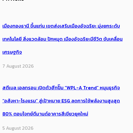
เมืองทองธานี ขึ้นแท่น เขตส่งเสริมเมืองอัจฉริยะ มุ่งยกระดับ
เทคโนโลยี สิ่งแวดล้อม ปักหมุด เมืองอัจฉริยะมีชีวิต ขับเคลื่อน
เศรษฐกิจ
7 August 2026
สตีเบล เอลทรอน เปิดตัวฮีทปั๊ม “WPL-A Trend” หนุนธุรกิจ
“อสังหา-โรงแรม” สู่เป้าหมาย ESG ลดการใช้พลังงานสูงสุด
80% ตอบโจทย์ดีมานด์อาคารสีเขียวยุคใหม่
5 August 2026