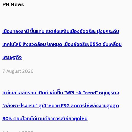
PR News
เมืองทองธานี ขึ้นแท่น เขตส่งเสริมเมืองอัจฉริยะ มุ่งยกระดับ
เทคโนโลยี สิ่งแวดล้อม ปักหมุด เมืองอัจฉริยะมีชีวิต ขับเคลื่อน
เศรษฐกิจ
7 August 2026
สตีเบล เอลทรอน เปิดตัวฮีทปั๊ม “WPL-A Trend” หนุนธุรกิจ
“อสังหา-โรงแรม” สู่เป้าหมาย ESG ลดการใช้พลังงานสูงสุด
80% ตอบโจทย์ดีมานด์อาคารสีเขียวยุคใหม่