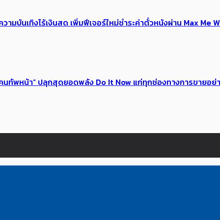
ณ์ความบันเทิงไร้เงินสด เพิ่มฟีเจอร์ใหม่ชำระค่าตั๋วหนังผ่าน Max 
 ของคนทัพหน้า” ปลุกสุดยอดพลัง Do It Now แก่ทุกช่องทางการขายอย