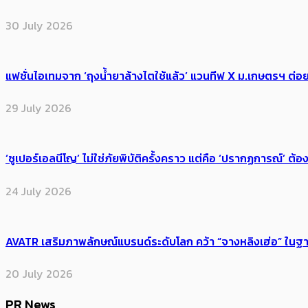
30 July 2026
แฟชั่นไอเทมจาก ‘ถุงน้ำยาล้างไตใช้แล้ว’ แวนทีฟ X ม.เกษตรฯ ต่อย
29 July 2026
‘ซูเปอร์เอลนีโญ’ ไม่ใช่ภัยพิบัติครั้งคราว แต่คือ ‘ปรากฏการณ์’ ​ต
24 July 2026
AVATR เสริมภาพลักษณ์แบรนด์ระดับโลก คว้า “จางหลิงเฮ่อ” ใ
20 July 2026
PR News