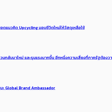
อดแนวคิด Upcycling มอบชีวิตใหม่ให้วัสดุเหลือใช้
้อง​วนกลับมาใหม่ และรุนแรงมากขึ้น อีกหนึ่งความเสี่ยงที่ภาครัฐต้อง
นฐานะ Global Brand Ambassador