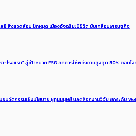
ลยี สิ่งแวดล้อม ปักหมุด เมืองอัจฉริยะมีชีวิต ขับเคลื่อนเศรษฐกิจ
งหา-โรงแรม” สู่เป้าหมาย ESG ลดการใช้พลังงานสูงสุด 80% ตอบโจท
้อเสนอนวัตกรรมเชิงนโยบาย ชูทุนมนุษย์ ปลดล็อกงานวิจัย ยกระดับ