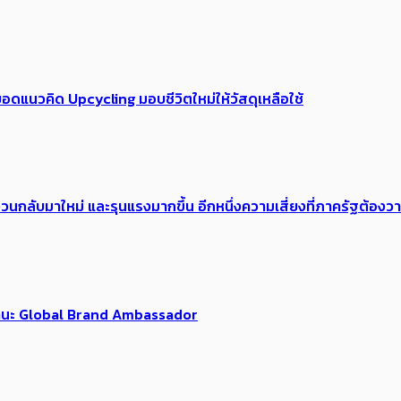
อดแนวคิด Upcycling มอบชีวิตใหม่ให้วัสดุเหลือใช้
้อง​วนกลับมาใหม่ และรุนแรงมากขึ้น อีกหนึ่งความเสี่ยงที่ภาครัฐต้อง
นฐานะ Global Brand Ambassador