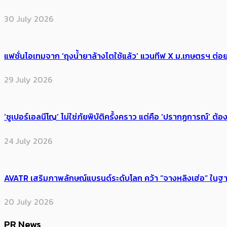
30 July 2026
แฟชั่นไอเทมจาก ‘ถุงน้ำยาล้างไตใช้แล้ว’ แวนทีฟ X ม.เกษตรฯ ต่อย
29 July 2026
‘ซูเปอร์เอลนีโญ’ ไม่ใช่ภัยพิบัติครั้งคราว แต่คือ ‘ปรากฏการณ์’ ​ต
24 July 2026
AVATR เสริมภาพลักษณ์แบรนด์ระดับโลก คว้า “จางหลิงเฮ่อ” ใ
20 July 2026
PR News