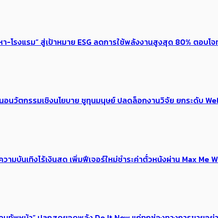
งหา-โรงแรม” สู่เป้าหมาย ESG ลดการใช้พลังงานสูงสุด 80% ตอบโจท
้อเสนอนวัตกรรมเชิงนโยบาย ชูทุนมนุษย์ ปลดล็อกงานวิจัย ยกระดับ
ณ์ความบันเทิงไร้เงินสด เพิ่มฟีเจอร์ใหม่ชำระค่าตั๋วหนังผ่าน Max 
 ของคนทัพหน้า” ปลุกสุดยอดพลัง Do It Now แก่ทุกช่องทางการขายอย