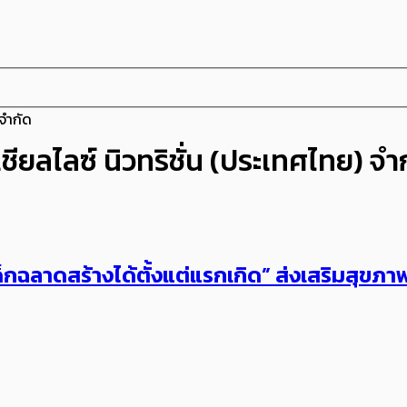
 จำกัด
ียลไลซ์ นิวทริชั่น (ประเทศไทย) จำ
กฉลาดสร้างได้ตั้งแต่แรกเกิด” ส่งเสริมสุขภา