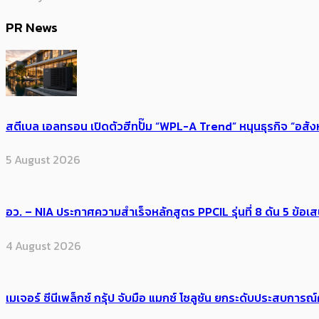
PR News
สตีเบล เอลทรอน เปิดตัวฮีทปั๊ม “WPL-A Trend” หนุนธุรกิจ “อสั
5 August 2026
อว. – NIA ประกาศความสำเร็จหลักสูตร PPCIL รุ่นที่ 8 ดัน 5 ข
4 August 2026
เมเจอร์ ซีนีเพล็กซ์ กรุ้ป จับมือ แมกซ์ โซลูชัน ยกระดับประสบการ