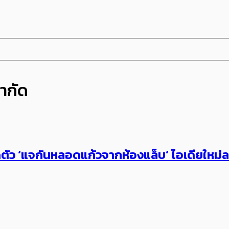
จำกัด
ิดตัว ‘แจกันหลอดแก้วจากห้องแล็บ’ ไอเดียใหม