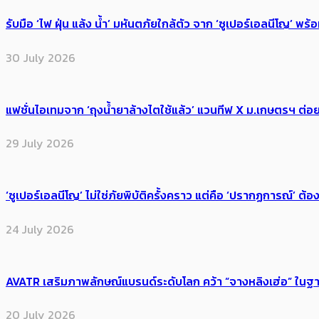
รับมือ ‘ไฟ ฝุ่น แล้ง น้ำ’ มหันตภัยใกล้ตัว จาก ‘ซูเปอร์เอลนีโญ’ 
30 July 2026
แฟชั่นไอเทมจาก ‘ถุงน้ำยาล้างไตใช้แล้ว’ แวนทีฟ X ม.เกษตรฯ ต่อย
29 July 2026
‘ซูเปอร์เอลนีโญ’ ไม่ใช่ภัยพิบัติครั้งคราว แต่คือ ‘ปรากฏการณ์’ ​ต
24 July 2026
AVATR เสริมภาพลักษณ์แบรนด์ระดับโลก คว้า “จางหลิงเฮ่อ” ใ
20 July 2026