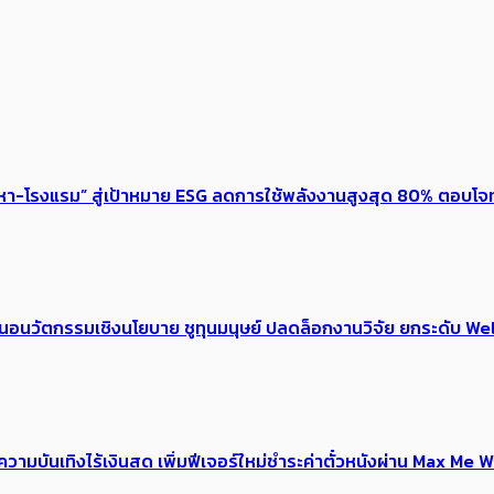
งหา-โรงแรม” สู่เป้าหมาย ESG ลดการใช้พลังงานสูงสุด 80% ตอบโจท
้อเสนอนวัตกรรมเชิงนโยบาย ชูทุนมนุษย์ ปลดล็อกงานวิจัย ยกระดับ
ณ์ความบันเทิงไร้เงินสด เพิ่มฟีเจอร์ใหม่ชำระค่าตั๋วหนังผ่าน Max 