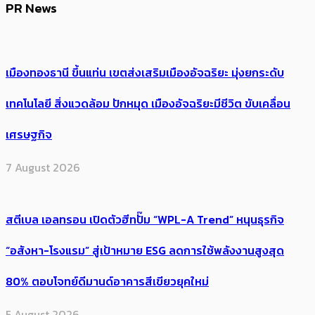
PR News
เมืองทองธานี ขึ้นแท่น เขตส่งเสริมเมืองอัจฉริยะ มุ่งยกระดับ
เทคโนโลยี สิ่งแวดล้อม ปักหมุด เมืองอัจฉริยะมีชีวิต ขับเคลื่อน
เศรษฐกิจ
7 August 2026
สตีเบล เอลทรอน เปิดตัวฮีทปั๊ม “WPL-A Trend” หนุนธุรกิจ
“อสังหา-โรงแรม” สู่เป้าหมาย ESG ลดการใช้พลังงานสูงสุด
80% ตอบโจทย์ดีมานด์อาคารสีเขียวยุคใหม่
5 August 2026