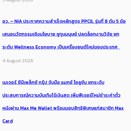
อว. – NIA ประกาศความสำเร็จหลักสูตร PPCIL รุ่นที่ 8 ดัน 5 ข้อ
เสนอนวัตกรรมเชิงนโยบาย ชูทุนมนุษย์ ปลดล็อกงานวิจัย ยก
ระดับ Wellness Economy เป็นเครื่องยนต์ใหม่ของประเทศ
4 August 2026
เมเจอร์ ซีนีเพล็กซ์ กรุ้ป จับมือ แมกซ์ โซลูชัน ยกระดับ
ประสบการณ์ความบันเทิงไร้เงินสด เพิ่มฟีเจอร์ใหม่ชำระค่าตั๋ว
หนังผ่าน Max Me Wallet พร้อมมอบสิทธิพิเศษแก่สมาชิก Max
Card