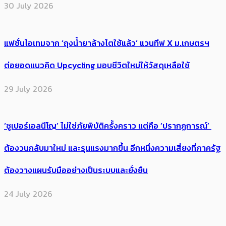
30 July 2026
แฟชั่นไอเทมจาก ‘ถุงน้ำยาล้างไตใช้แล้ว’ แวนทีฟ X ม.เกษตรฯ
ต่อยอดแนวคิด Upcycling มอบชีวิตใหม่ให้วัสดุเหลือใช้
29 July 2026
‘ซูเปอร์เอลนีโญ’ ไม่ใช่ภัยพิบัติครั้งคราว แต่คือ ‘ปรากฏการณ์’ ​
ต้อง​วนกลับมาใหม่ และรุนแรงมากขึ้น อีกหนึ่งความเสี่ยงที่ภาครัฐ
ต้องวางแผนรับมืออย่างเป็นระบบและยั่งยืน
24 July 2026