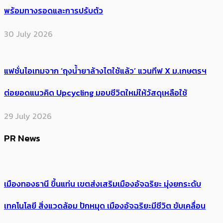
พร้อมทางรอดและการปรับตัว
30 July 2026
แฟชั่นไอเทมจาก ‘ถุงน้ำยาล้างไตใช้แล้ว’ แวนทีฟ X ม.เกษตรฯ
ต่อยอดแนวคิด Upcycling มอบชีวิตใหม่ให้วัสดุเหลือใช้
29 July 2026
PR News
เมืองทองธานี ขึ้นแท่น เขตส่งเสริมเมืองอัจฉริยะ มุ่งยกระดับ
เทคโนโลยี สิ่งแวดล้อม ปักหมุด เมืองอัจฉริยะมีชีวิต ขับเคลื่อน