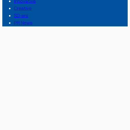
Innovative
Creative
SD-ers
PR News