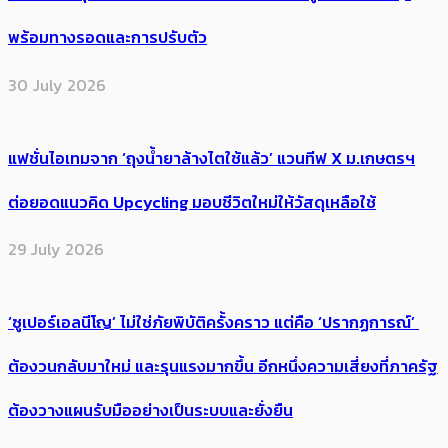
พร้อมทางรอดและการปรับตัว
30 July 2026
แฟชั่นไอเทมจาก ‘ถุงน้ำยาล้างไตใช้แล้ว’ แวนทีฟ X ม.เกษตรฯ
ต่อยอดแนวคิด Upcycling มอบชีวิตใหม่ให้วัสดุเหลือใช้
29 July 2026
‘ซูเปอร์เอลนีโญ’ ไม่ใช่ภัยพิบัติครั้งคราว แต่คือ ‘ปรากฏการณ์’ ​
ต้อง​วนกลับมาใหม่ และรุนแรงมากขึ้น อีกหนึ่งความเสี่ยงที่ภาครัฐ
ต้องวางแผนรับมืออย่างเป็นระบบและยั่งยืน