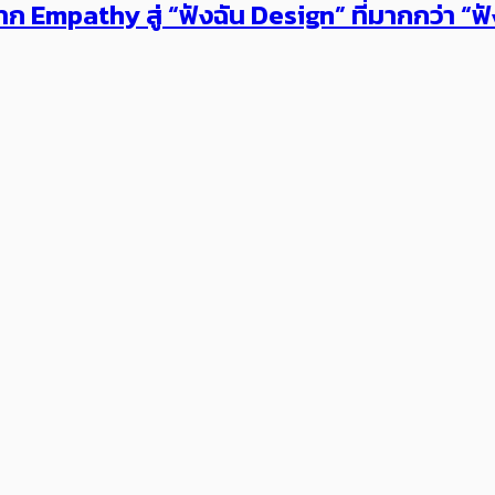
นจาก Empathy สู่ “ฟังฉัน Design” ที่มากกว่า “ฟั