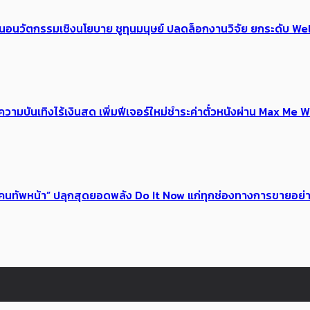
้อเสนอนวัตกรรมเชิงนโยบาย ชูทุนมนุษย์ ปลดล็อกงานวิจัย ยกระดับ
ณ์ความบันเทิงไร้เงินสด เพิ่มฟีเจอร์ใหม่ชำระค่าตั๋วหนังผ่าน Max 
 ของคนทัพหน้า” ปลุกสุดยอดพลัง Do It Now แก่ทุกช่องทางการขายอย