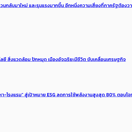
้อง​วนกลับมาใหม่ และรุนแรงมากขึ้น อีกหนึ่งความเสี่ยงที่ภาครัฐต้อง
ลยี สิ่งแวดล้อม ปักหมุด เมืองอัจฉริยะมีชีวิต ขับเคลื่อนเศรษฐกิจ
งหา-โรงแรม” สู่เป้าหมาย ESG ลดการใช้พลังงานสูงสุด 80% ตอบโจท