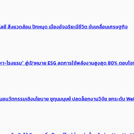
ลยี สิ่งแวดล้อม ปักหมุด เมืองอัจฉริยะมีชีวิต ขับเคลื่อนเศรษฐกิจ
งหา-โรงแรม” สู่เป้าหมาย ESG ลดการใช้พลังงานสูงสุด 80% ตอบโจท
้อเสนอนวัตกรรมเชิงนโยบาย ชูทุนมนุษย์ ปลดล็อกงานวิจัย ยกระดับ