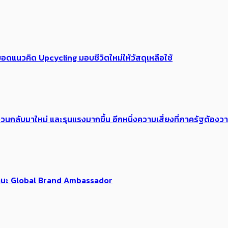
อดแนวคิด Upcycling มอบชีวิตใหม่ให้วัสดุเหลือใช้
้อง​วนกลับมาใหม่ และรุนแรงมากขึ้น อีกหนึ่งความเสี่ยงที่ภาครัฐต้อง
นฐานะ Global Brand Ambassador