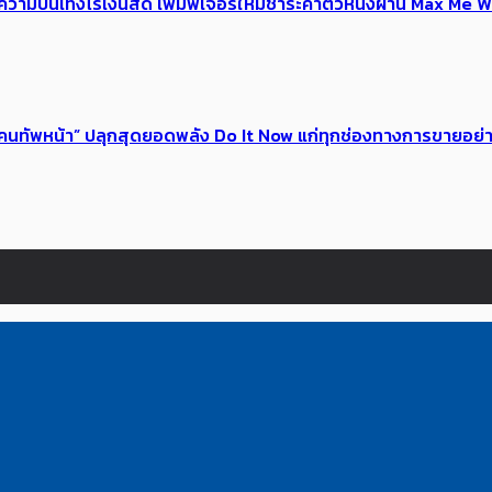
ณ์ความบันเทิงไร้เงินสด เพิ่มฟีเจอร์ใหม่ชำระค่าตั๋วหนังผ่าน Max 
 ของคนทัพหน้า” ปลุกสุดยอดพลัง Do It Now แก่ทุกช่องทางการขายอย