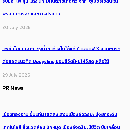
รับมือ ‘ไฟ ฝุ่น แล้ง น้ำ’ มหันตภัยใกล้ตัว จาก ‘ซูเปอร์เอลนีโญ’
พร้อมทางรอดและการปรับตัว
30 July 2026
แฟชั่นไอเทมจาก ‘ถุงน้ำยาล้างไตใช้แล้ว’ แวนทีฟ X ม.เกษตรฯ
ต่อยอดแนวคิด Upcycling มอบชีวิตใหม่ให้วัสดุเหลือใช้
29 July 2026
PR News
เมืองทองธานี ขึ้นแท่น เขตส่งเสริมเมืองอัจฉริยะ มุ่งยกระดับ
เทคโนโลยี สิ่งแวดล้อม ปักหมุด เมืองอัจฉริยะมีชีวิต ขับเคลื่อน