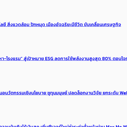
ลยี สิ่งแวดล้อม ปักหมุด เมืองอัจฉริยะมีชีวิต ขับเคลื่อนเศรษฐกิจ
งหา-โรงแรม” สู่เป้าหมาย ESG ลดการใช้พลังงานสูงสุด 80% ตอบโจท
้อเสนอนวัตกรรมเชิงนโยบาย ชูทุนมนุษย์ ปลดล็อกงานวิจัย ยกระดับ
ณ์ความบันเทิงไร้เงินสด เพิ่มฟีเจอร์ใหม่ชำระค่าตั๋วหนังผ่าน Max 