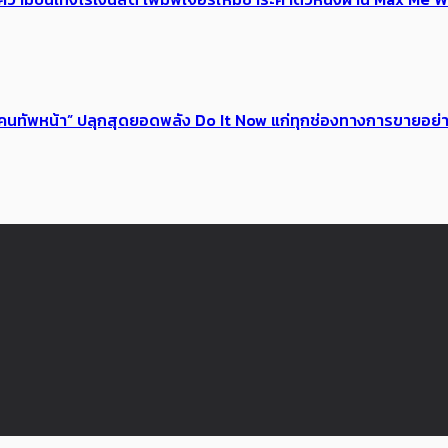
 ของคนทัพหน้า” ปลุกสุดยอดพลัง Do It Now แก่ทุกช่องทางการขายอย