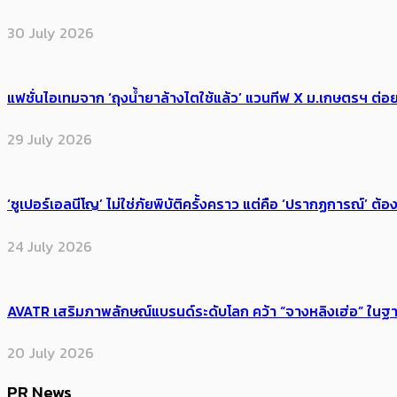
30 July 2026
แฟชั่นไอเทมจาก ‘ถุงน้ำยาล้างไตใช้แล้ว’ แวนทีฟ X ม.เกษตรฯ ต่อย
29 July 2026
‘ซูเปอร์เอลนีโญ’ ไม่ใช่ภัยพิบัติครั้งคราว แต่คือ ‘ปรากฏการณ์’ ​ต
24 July 2026
AVATR เสริมภาพลักษณ์แบรนด์ระดับโลก คว้า “จางหลิงเฮ่อ” ใ
20 July 2026
PR News