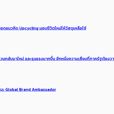
อดแนวคิด Upcycling มอบชีวิตใหม่ให้วัสดุเหลือใช้
้อง​วนกลับมาใหม่ และรุนแรงมากขึ้น อีกหนึ่งความเสี่ยงที่ภาครัฐต้อง
นฐานะ Global Brand Ambassador