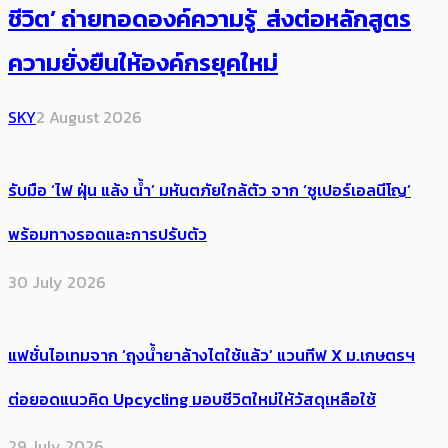
ชีวิต’ ถ่ายทอดองค์ความรู้ ส่งต่อหลักสูตร
ความยั่งยืนให้องค์กรยุคใหม่
SKY
2 August 2026
รับมือ ‘ไฟ ฝุ่น แล้ง น้ำ’ มหันตภัยใกล้ตัว จาก ‘ซูเปอร์เอลนีโญ’
พร้อมทางรอดและการปรับตัว
30 July 2026
แฟชั่นไอเทมจาก ‘ถุงน้ำยาล้างไตใช้แล้ว’ แวนทีฟ X ม.เกษตรฯ
ต่อยอดแนวคิด Upcycling มอบชีวิตใหม่ให้วัสดุเหลือใช้
29 July 2026