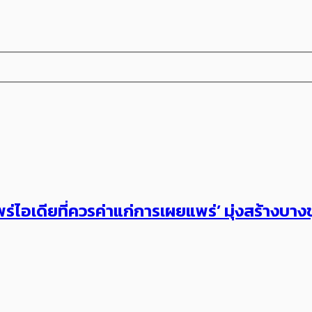
เดียที่ควรค่าแก่การเผยแพร่’ มุ่งสร้างบางขุ