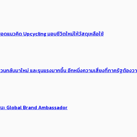
อดแนวคิด Upcycling มอบชีวิตใหม่ให้วัสดุเหลือใช้
้อง​วนกลับมาใหม่ และรุนแรงมากขึ้น อีกหนึ่งความเสี่ยงที่ภาครัฐต้อง
นฐานะ Global Brand Ambassador