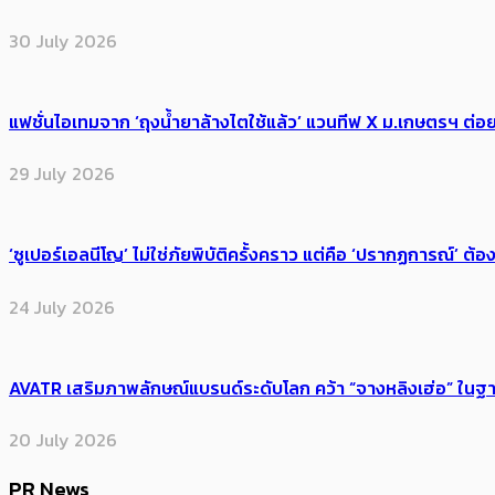
30 July 2026
แฟชั่นไอเทมจาก ‘ถุงน้ำยาล้างไตใช้แล้ว’ แวนทีฟ X ม.เกษตรฯ ต่อย
29 July 2026
‘ซูเปอร์เอลนีโญ’ ไม่ใช่ภัยพิบัติครั้งคราว แต่คือ ‘ปรากฏการณ์’ ​ต
24 July 2026
AVATR เสริมภาพลักษณ์แบรนด์ระดับโลก คว้า “จางหลิงเฮ่อ” ใ
20 July 2026
PR News