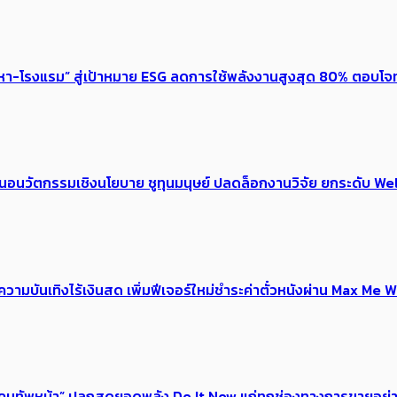
งหา-โรงแรม” สู่เป้าหมาย ESG ลดการใช้พลังงานสูงสุด 80% ตอบโจท
้อเสนอนวัตกรรมเชิงนโยบาย ชูทุนมนุษย์ ปลดล็อกงานวิจัย ยกระดับ
ณ์ความบันเทิงไร้เงินสด เพิ่มฟีเจอร์ใหม่ชำระค่าตั๋วหนังผ่าน Max 
 ของคนทัพหน้า” ปลุกสุดยอดพลัง Do It Now แก่ทุกช่องทางการขายอย