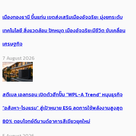
เมืองทองธานี ขึ้นแท่น เขตส่งเสริมเมืองอัจฉริยะ มุ่งยกระดับ
เทคโนโลยี สิ่งแวดล้อม ปักหมุด เมืองอัจฉริยะมีชีวิต ขับเคลื่อน
เศรษฐกิจ
7 August 2026
สตีเบล เอลทรอน เปิดตัวฮีทปั๊ม “WPL-A Trend” หนุนธุรกิจ
“อสังหา-โรงแรม” สู่เป้าหมาย ESG ลดการใช้พลังงานสูงสุด
80% ตอบโจทย์ดีมานด์อาคารสีเขียวยุคใหม่
5 August 2026