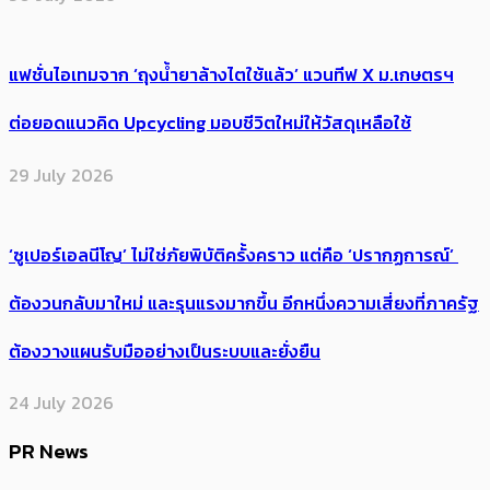
แฟชั่นไอเทมจาก ‘ถุงน้ำยาล้างไตใช้แล้ว’ แวนทีฟ X ม.เกษตรฯ
ต่อยอดแนวคิด Upcycling มอบชีวิตใหม่ให้วัสดุเหลือใช้
29 July 2026
‘ซูเปอร์เอลนีโญ’ ไม่ใช่ภัยพิบัติครั้งคราว แต่คือ ‘ปรากฏการณ์’ ​
ต้อง​วนกลับมาใหม่ และรุนแรงมากขึ้น อีกหนึ่งความเสี่ยงที่ภาครัฐ
ต้องวางแผนรับมืออย่างเป็นระบบและยั่งยืน
24 July 2026
PR News