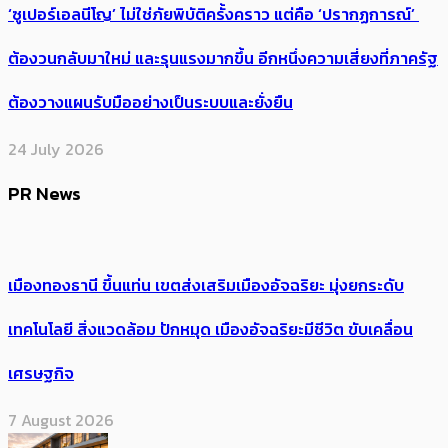
‘ซูเปอร์เอลนีโญ’ ไม่ใช่ภัยพิบัติครั้งคราว แต่คือ ‘ปรากฏการณ์’ ​
ต้อง​วนกลับมาใหม่ และรุนแรงมากขึ้น อีกหนึ่งความเสี่ยงที่ภาครัฐ
ต้องวางแผนรับมืออย่างเป็นระบบและยั่งยืน
24 July 2026
PR News
เมืองทองธานี ขึ้นแท่น เขตส่งเสริมเมืองอัจฉริยะ มุ่งยกระดับ
เทคโนโลยี สิ่งแวดล้อม ปักหมุด เมืองอัจฉริยะมีชีวิต ขับเคลื่อน
เศรษฐกิจ
7 August 2026