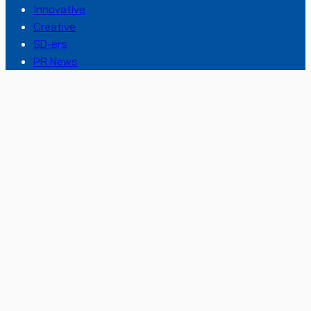
Innovative
Creative
SD-ers
PR News