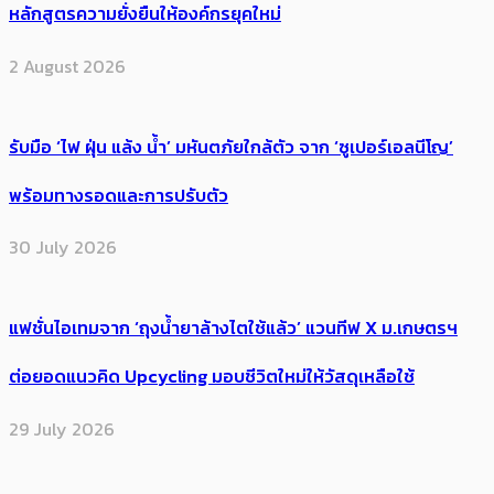
หลักสูตรความยั่งยืนให้องค์กรยุคใหม่
2 August 2026
รับมือ ‘ไฟ ฝุ่น แล้ง น้ำ’ มหันตภัยใกล้ตัว จาก ‘ซูเปอร์เอลนีโญ’
พร้อมทางรอดและการปรับตัว
30 July 2026
แฟชั่นไอเทมจาก ‘ถุงน้ำยาล้างไตใช้แล้ว’ แวนทีฟ X ม.เกษตรฯ
ต่อยอดแนวคิด Upcycling มอบชีวิตใหม่ให้วัสดุเหลือใช้
29 July 2026